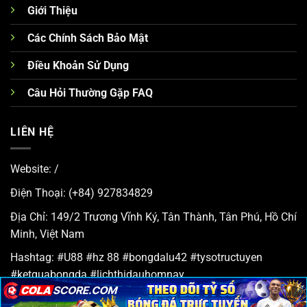
Giới Thiệu
Các Chính Sách Bảo Mật
Điều Khoản Sử Dụng
Câu Hỏi Thường Gặp FAQ
LIÊN HỆ
Website:
/
Điện Thoại: (+84) 927834829
Địa Chỉ: 149/2 Trương Vĩnh Ký, Tân Thành, Tân Phú, Hồ Chí
Minh, Việt Nam
Hashtag: #
U88
#
hz 88
#bongdalu42 #tysotructuyen
#ketquabongda #lichthidauhomnay