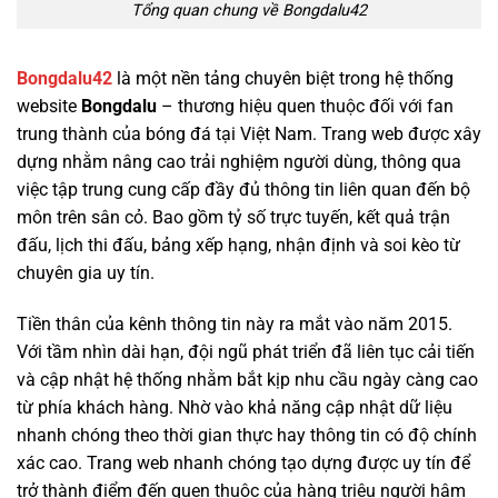
Tổng quan chung về Bongdalu42
Bongdalu42
là một nền tảng chuyên biệt trong hệ thống
website
Bongdalu
– thương hiệu quen thuộc đối với fan
trung thành của bóng đá tại Việt Nam. Trang web được xây
dựng nhằm nâng cao trải nghiệm người dùng, thông qua
việc tập trung cung cấp đầy đủ thông tin liên quan đến bộ
môn trên sân cỏ. Bao gồm tỷ số trực tuyến, kết quả trận
đấu, lịch thi đấu, bảng xếp hạng, nhận định và soi kèo từ
chuyên gia uy tín.
Tiền thân của kênh thông tin này ra mắt vào năm 2015.
Với tầm nhìn dài hạn, đội ngũ phát triển đã liên tục cải tiến
và cập nhật hệ thống nhằm bắt kịp nhu cầu ngày càng cao
từ phía khách hàng. Nhờ vào khả năng cập nhật dữ liệu
nhanh chóng theo thời gian thực hay thông tin có độ chính
xác cao. Trang web nhanh chóng tạo dựng được uy tín để
trở thành điểm đến quen thuộc của hàng triệu người hâm