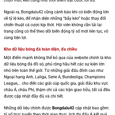
chọn mức kèo cũng như thời điểm đặt cược tối ưu.
Ngoài ra, Bongdalu42 cũng cảnh báo khi có biến động lớn
về tỷ lệ kèo, để nhận diện những “bẫy kèo” hoặc thay đổi
chiến thuật cá cược kịp thời. Hội viên không cần tải lại
trang cũng có thể theo dõi biến động tỷ số mới liên tục, vô
cùng tiện lợi.
Kho dữ liệu bóng đá toàn diện, đa chiều
Một điểm mạnh không thể bỏ qua của website chính là kho
dữ liệu bóng đá đồ sộ, phủ rộng hầu hết các sự kiện lớn
nhỏ trên toàn thế giới. Từ những giải đấu đỉnh cao như
Ngoại hạng Anh, Laliga, Serie A, Bundesliga, Champions
League,… cho đến các giải cúp quốc gia, giải đấu khu vực
châu Á, châu Phi, thậm chí cả các trận giao hữu, tất cả đều
được cập nhật đầy đủ và chi tiết.
Những dữ liệu chính được
Bongdalu42
cập nhật bao gồm:
tỷ số trực tuyến theo thời gian thực, lịch thi đấu & kết quả,