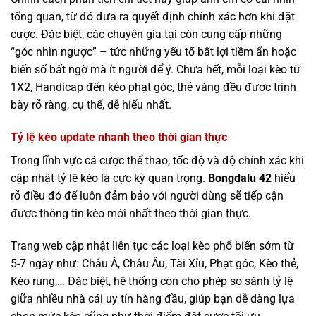
tổng quan, từ đó đưa ra quyết định chính xác hơn khi đặt
cược. Đặc biệt, các chuyên gia tại còn cung cấp những
“góc nhìn ngược” – tức những yếu tố bất lợi tiềm ẩn hoặc
biến số bất ngờ mà ít người để ý. Chưa hết, mỗi loại kèo từ
1X2, Handicap đến kèo phạt góc, thẻ vàng đều được trình
bày rõ ràng, cụ thể, dễ hiểu nhất.
Tỷ lệ kèo update nhanh theo thời gian thực
Trong lĩnh vực cá cược thể thao, tốc độ và độ chính xác khi
cập nhật tỷ lệ kèo là cực kỳ quan trọng.
Bongdalu 42
hiểu
rõ điều đó để luôn đảm bảo với người dùng sẽ tiếp cận
được thông tin kèo mới nhất theo thời gian thực.
Trang web cập nhật liên tục các loại kèo phổ biến sớm từ
5-7 ngày như: Châu Á, Châu Âu, Tài Xỉu, Phạt góc, Kèo thẻ,
Kèo rung,… Đặc biệt, hệ thống còn cho phép so sánh tỷ lệ
giữa nhiều nhà cái uy tín hàng đầu, giúp bạn dễ dàng lựa