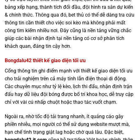
bảng xếp hạng, thành tích đối đầu, đội hình ra sân dự kiến
& chính thức. Thông qua đó, bet thủ có thể dễ dàng tra cứu
thông tin cần thiết cho việc soi kèo mà không phải mất
công tìm kiếm nhiều nơi. Đây cũng là nền tảng vững chắc
giúp các bài nhận định tại nền tảng có cơ sở phân tích
khách quan, đáng tin cậy hơn.
Bongdalu42 thiết kế giao diện tối ưu
Cổng thông tin ghi điểm mạnh với thiết kế giao diện tối ưu
cho trải nghiệm trên cả máy tính lẫn điện thoại di động.
Các chuyên mục như tỷ lệ kèo, lịch thi đấu, nhận định trận
đấu hay dữ liệu đội bóng được bố trí khoa học, dễ truy cập
chỉ với vài cú nhấp chuột hoặc thao tác vuốt chạm.
Ngoài ra, nhờ tốc độ tải trang nhanh, ít quảng cáo gây
phiền nhiễu, mọi người có thể sử dụng website mượt mà,
hạn chế tình trạng giật lag hoặc chờ quá lâu. Đặc biệt,
bongdalu42.it.com
cũng hỗ trợ tiếng Việt hoàn chỉnh, thân