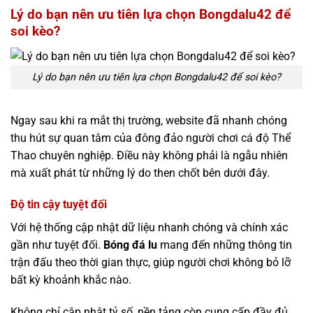
Lý do bạn nên ưu tiên lựa chọn Bongdalu42 để
soi kèo?
Lý do bạn nên ưu tiên lựa chọn Bongdalu42 để soi kèo?
Ngay sau khi ra mắt thị trường, website đã nhanh chóng
thu hút sự quan tâm của đông đảo người chơi cá độ Thể
Thao chuyên nghiệp. Điều này không phải là ngẫu nhiên
mà xuất phát từ những lý do then chốt bên dưới đây.
Độ tin cậy tuyệt đối
Với hệ thống cập nhật dữ liệu nhanh chóng và chính xác
gần như tuyệt đối.
Bóng đá lu
mang đến những thông tin
trận đấu theo thời gian thực, giúp người chơi không bỏ lỡ
bất kỳ khoảnh khắc nào.
Không chỉ cập nhật tỷ số, nền tảng còn cung cấp đầy đủ