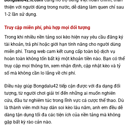
thiện với người dùng trong nước, dễ dàng làm quen chỉ sau
1-2 lần sử dụng.
Truy cập miễn phí, phù hợp mọi đối tượng
Trong khi nhiều nền tảng soi kèo hiện nay yêu cầu đăng ký
tài khoản, trả phí hoặc giới hạn tính năng cho người dùng
miễn phí. Trang web cam kết cung cấp toàn bộ dịch vụ
hoàn toàn không tốn bất kỳ một khoản tiền nào. Bạn có thể
truy cập mọi thông tin, xem nhận định, cập nhật kèo và tỷ
số mà không cần lo lắng về chi phí.
Điều này giúp Bongdalu42 tiếp cận được với đa dạng đối
tượng, từ người chơi giải trí đến những ai muốn nghiên
cứu, đầu tư nghiêm túc trong lĩnh vực cá cược thể thao. Dù
là thành viên mới hay dân soi kèo lâu năm, anh em đều dễ
dàng tận dụng tối đa các tiện ích của nền tảng mà không
gặp bất kỳ rào cản nào.