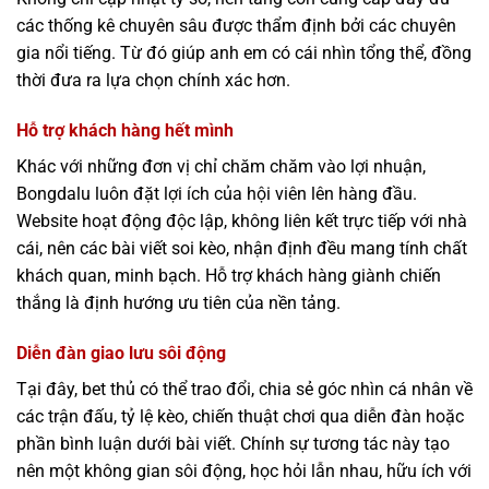
các thống kê chuyên sâu được thẩm định bởi các chuyên
gia nổi tiếng. Từ đó giúp anh em có cái nhìn tổng thể, đồng
thời đưa ra lựa chọn chính xác hơn.
Hỗ trợ khách hàng hết mình
Khác với những đơn vị chỉ chăm chăm vào lợi nhuận,
Bongdalu luôn đặt lợi ích của hội viên lên hàng đầu.
Website hoạt động độc lập, không liên kết trực tiếp với nhà
cái, nên các bài viết soi kèo, nhận định đều mang tính chất
khách quan, minh bạch. Hỗ trợ khách hàng giành chiến
thắng là định hướng ưu tiên của nền tảng.
Diễn đàn giao lưu sôi động
Tại đây, bet thủ có thể trao đổi, chia sẻ góc nhìn cá nhân về
các trận đấu, tỷ lệ kèo, chiến thuật chơi qua diễn đàn hoặc
phần bình luận dưới bài viết. Chính sự tương tác này tạo
nên một không gian sôi động, học hỏi lẫn nhau, hữu ích với