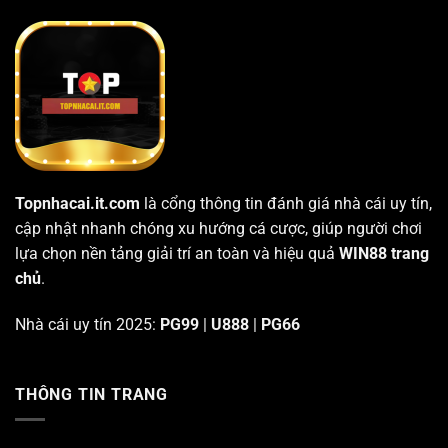
Topnhacai.it.com
là cổng thông tin đánh giá nhà cái uy tín,
cập nhật nhanh chóng xu hướng cá cược, giúp người chơi
lựa chọn nền tảng giải trí an toàn và hiệu quả
WIN88 trang
chủ
.
Nhà cái uy tín 2025:
PG99
|
U888
|
PG66
THÔNG TIN TRANG