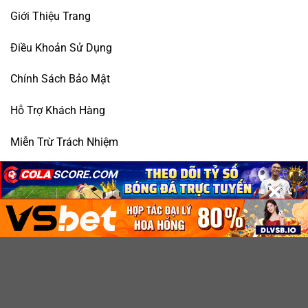
Giới Thiệu Trang
Điều Khoản Sử Dụng
Chính Sách Bảo Mật
Hỗ Trợ Khách Hàng
Miễn Trừ Trách Nhiệm
Câu Hỏi Thường Gặp
×
×
×
LIÊN KẾT
Game Bài Đổi Thưởng
Website:
/