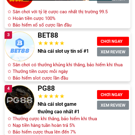
✩ Sân chơi với tỷ lệ cược cao nhất thị trường 99.5
✩ Hoàn tiền cược 100%
✩ Bảo hiểm xổ số cược lần đầu
BET88
3
CHƠI NGAY
Nhà cái slot uy tín số #1
XEM REVIEW
✩ Sân chơi có thưởng khủng khi thắng, bảo hiểm khi thua
✩ Thưởng tiền cược mỗi ngày
✩ Bảo hiểm slot cược lần đầu
PG88
4
CHƠI NGAY
Nhà cái slot game
XEM REVIEW
thưởng cao nhất #1
✩ Thưởng cược khi thắng, bảo hiểm khi thua
✩ Nạp tiền hàng tuần hoàn trả 5%
✩ Bảo hiểm cược thua lên đến 7%