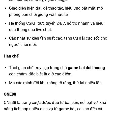
Giao diện hiện đại, dễ thao tác, hiệu ứng bắt mắt, mô
phỏng bàn chơi giống với thực tế.
Hệ thống CSKH trực tuyến 24/7, hỗ trợ nhanh và hiệu
quả thông qua live chat.
Cập nhật sự kiện tần suất cao, tặng ưu đãi cực sốc cho
người chơi mới.
Hạn chế
Thời gian chờ truy cập trang chủ
game bai doi thuong
còn chậm, đặc biệt là giờ cao điểm.
Mã xác minh đôi khi không rõ ràng, thử lại nhiều lần.
ONE88
ONE88 là trang cược được đầu tư bài bản, nổi bật với khả
năng tích hợp nhiều dịch vụ từ game bài, casino đến cá