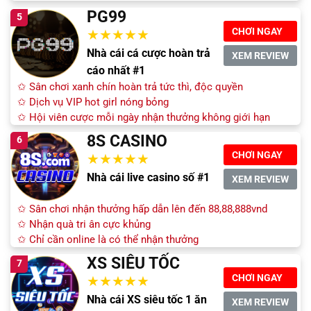
PG99
5
CHƠI NGAY
Nhà cái cá cược hoàn trả
XEM REVIEW
cáo nhất #1
✩ Sân chơi xanh chín hoàn trả tức thì, độc quyền
✩ Dịch vụ VIP hot girl nóng bỏng
✩ Hội viên cược mỗi ngày nhận thưởng không giới hạn
8S CASINO
6
CHƠI NGAY
Nhà cái live casino số #1
XEM REVIEW
✩ Sân chơi nhận thưởng hấp dẫn lên đến 88,88,888vnd
✩ Nhận quà tri ân cực khủng
✩ Chỉ cần online là có thể nhận thưởng
XS SIÊU TỐC
7
CHƠI NGAY
Nhà cái XS siêu tốc 1 ăn
XEM REVIEW