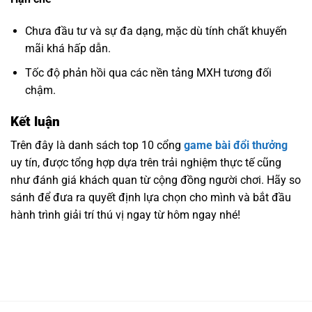
Chưa đầu tư và sự đa dạng, mặc dù tính chất khuyến
mãi khá hấp dẫn.
Tốc độ phản hồi qua các nền tảng MXH tương đối
chậm.
Kết luận
Trên đây là danh sách top 10 cổng
game bài đổi thưởng
uy tín, được tổng hợp dựa trên trải nghiệm thực tế cũng
như đánh giá khách quan từ cộng đồng người chơi. Hãy so
sánh để đưa ra quyết định lựa chọn cho mình và bắt đầu
hành trình giải trí thú vị ngay từ hôm ngay nhé!