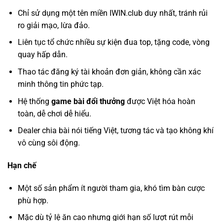
Chỉ sử dụng một tên miền IWIN.club duy nhất, tránh rủi
ro giải mạo, lừa đảo.
Liên tục tổ chức nhiều sự kiện đua top, tặng code, vòng
quay hấp dẫn.
Thao tác đăng ký tài khoản đơn giản, không cần xác
minh thông tin phức tạp.
Hệ thống
game bài đổi thưởng
được Việt hóa hoàn
toàn, dễ chơi dễ hiểu.
Dealer chia bài nói tiếng Việt, tương tác và tạo không khí
vô cùng sôi động.
Hạn chế
Một số sản phẩm ít người tham gia, khó tìm bàn cược
phù hợp.
Mặc dù tỷ lệ ăn cao nhưng giới hạn số lượt rút mỗi