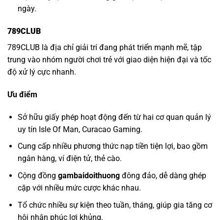
ngày.
789CLUB
789CLUB là địa chỉ giải trí đang phát triển mạnh mẽ, tập
trung vào nhóm người chơi trẻ với giao diện hiện đại và tốc
độ xử lý cực nhanh.
Ưu điểm
Sở hữu giấy phép hoạt động đến từ hai cơ quan quản lý
uy tín Isle Of Man, Curacao Gaming.
Cung cấp nhiều phương thức nạp tiền tiện lợi, bao gồm
ngân hàng, ví điện tử, thẻ cào.
Cộng đồng
gambaidoithuong
đông đảo, dễ dàng ghép
cặp với nhiều mức cược khác nhau.
Tổ chức nhiều sự kiện theo tuần, tháng, giúp gia tăng cơ
hội nhận phúc lợi khủng.