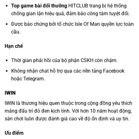
Top game bài đổi thưởng
HITCLUB trang bị hệ thống
chống gian lận hiệu quả, đảm bảo công tâm tuyệt đối.
Được bảo chứng bởi tổ chức Isle Of Man quyền lực toàn
cầu.
Hạn chế
Thời gian phải hồi của bộ phận CSKH còn chậm.
Không nhận chat hỗ trợ qua các nền tảng Facebook
hoặc Telegram.
IWIN
IWIN là thương hiệu quen thuộc trong cộng đồng yêu thích
mảng đấu trí đỏ đen kịch tính. Với hơn 10 năm hoạt động,
sân chơi luôn được đánh giá cao về độ ổn định và uy tín.
Ưu điểm