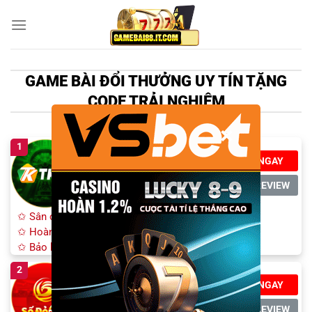
Chuyển
đến
nội
dung
GAME BÀI ĐỔI THƯỞNG UY TÍN TẶNG
CODE TRẢI NGHIỆM
×
TK88
1
CHƠI NGAY
Nhà cái xổ số độc quyền
XEM REVIEW
#1
✩ Sân chơi đẳng cấp, slot – bắn cá nạp đầu +100%
✩ Hoàn tiền cược 100%
✩ Bảo hiểm xổ số lần đầu
SODO66
2
CHƠI NGAY
Nhà cái lô đề uy tín #1
XEM REVIEW