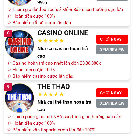
99.6
✩ Tham gia dự đoán xổ số Miền Bắc nhận thưởng cực lớn
✩ Hoàn tiền cược 100%
✩ Bảo hiểm xổ số cược lần đầu
CASINO ONLINE
8
CHƠI NGAY
Nhà cái casino hoàn trả
XEM REVIEW
cao
✩ Casino hoàn trả cao nhất lên đến 28,88,888k
✩ Hoàn tiền cược 100%
✩ Bảo hiểm casino cược lần đầu
THỂ THAO
9
CHƠI NGAY
Nhà cái thể thao hoàn trả
XEM REVIEW
cao
✩ Chinh phục giấc mơ NBA săn triệu giải thưởng hấp dẫn
✩ Hoàn tiền cược 100%
✩ Bảo hiểm vốn Esports cược lần đầu 100%