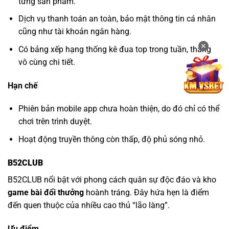
từng sản phẩm.
Dịch vụ thanh toán an toàn, bảo mật thông tin cá nhân
cũng như tài khoản ngân hàng.
✕
Có bảng xếp hạng thống kê đua top trong tuần, tháng
vô cùng chi tiết.
Hạn chế
Phiên bản mobile app chưa hoàn thiện, do đó chỉ có thể
chơi trên trình duyệt.
Hoạt động truyền thông còn thấp, độ phủ sóng nhỏ.
B52CLUB
B52CLUB nổi bật với phong cách quân sự độc đáo và kho
game bài đổi thưởng
hoành tráng. Đây hứa hẹn là điểm
đến quen thuộc của nhiều cao thủ “lão làng”.
Ưu điểm