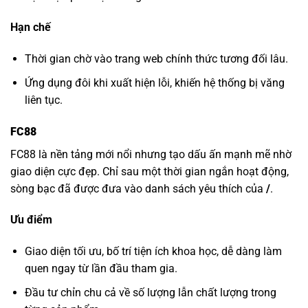
Hạn chế
Thời gian chờ vào trang web chính thức tương đối lâu.
Ứng dụng đôi khi xuất hiện lỗi, khiến hệ thống bị văng
liên tục.
FC88
FC88 là nền tảng mới nổi nhưng tạo dấu ấn mạnh mẽ nhờ
giao diện cực đẹp. Chỉ sau một thời gian ngắn hoạt động,
sòng bạc đã được đưa vào danh sách yêu thích của
/
.
Ưu điểm
Giao diện tối ưu, bố trí tiện ích khoa học, dễ dàng làm
quen ngay từ lần đầu tham gia.
Đầu tư chỉn chu cả về số lượng lẫn chất lượng trong