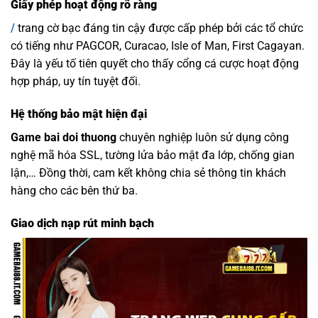
Giấy phép hoạt động rõ ràng
/
trang cờ bạc đáng tin cậy được cấp phép bởi các tổ chức
có tiếng như PAGCOR, Curacao, Isle of Man, First Cagayan.
Đây là yếu tố tiên quyết cho thấy cổng cá cược hoạt động
hợp pháp, uy tín tuyệt đối.
Hệ thống bảo mật hiện đại
Game bai doi thuong
chuyên nghiệp luôn sử dụng công
nghệ mã hóa SSL, tường lửa bảo mật đa lớp, chống gian
lận,… Đồng thời, cam kết không chia sẻ thông tin khách
hàng cho các bên thứ ba.
Giao dịch nạp rút minh bạch