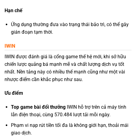
Hạn chế
Ứng dụng thường đưa vào trạng thái bảo trì, có thể gây
gián đoạn tạm thời.
IWIN
IWIN được đánh giá là cổng game thế hệ mới, khi sở hữu
chiến lược quảng bá mạnh mẽ và chất lượng dịch vụ tốt
nhất. Nền tảng này có nhiều thế mạnh cũng như một vài
nhược điểm cần khắc phục như sau.
Ưu điểm
Top game bài đổi thưởng
IWIN hỗ trợ trên cả máy tính
lẫn điện thoại, cùng 570.484 lượt tải mỗi ngày.
Phạm vi nạp rút tiền tối đa là không giới hạn, thoải mái
giao dịch.