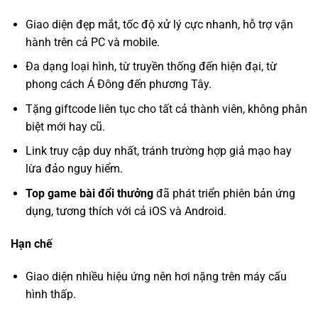
Giao diện đẹp mắt, tốc độ xử lý cực nhanh, hỗ trợ vận
hành trên cả PC và mobile.
Đa dạng loại hình, từ truyền thống đến hiện đại, từ
phong cách Á Đông đến phương Tây.
Tặng giftcode liên tục cho tất cả thành viên, không phân
biệt mới hay cũ.
Link truy cập duy nhất, tránh trường hợp giả mạo hay
lừa đảo nguy hiểm.
Top game bài đổi thưởng
đã phát triển phiên bản ứng
dụng, tương thích với cả iOS và Android.
Hạn chế
Giao diện nhiều hiệu ứng nên hơi nặng trên máy cấu
hình thấp.