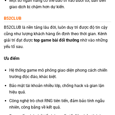
Một số ngân hàng có thể bảo trì vào buổi tối, dẫn đến
giao dịch bị chậm hơn dự kiến.
B52CLUB
B52CLUB là nền tảng lâu đời, luôn duy trì được độ tin cậy
cũng như lượng khách hàng ổn định theo thời gian. Kênh
giải trí đạt được
top game bài đổi thưởng
nhờ vào những
yếu tố sau.
Ưu điểm
Hệ thống game mô phỏng giao diện phong cách chiến
trường độc đáo, khác biệt.
Bảo mật tài khoản nhiều lớp, chống hack và gian lận
hiệu quả.
Công nghệ trò chơi RNG tiên tiến, đảm bảo tính ngẫu
nhiên, công bằng về kết quả.