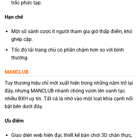
trắc phức tạp.
Hạn chế
Một số sảnh cược ít người tham gia giờ thấp điểm, khó
ghép cặp.
Tốc độ tải trang chủ có phần chậm hơn so với bình
thường.
MANCLUB
Tuy thương hiệu chỉ mới xuất hiện trong những năm trở lại
đây, nhưng MANCLUB nhanh chóng vươn lên oanh tạc
nhiều BXH uy tín. Tất cả là nhờ vào một loạt khía cạnh nổi
bật bên dưới đây.
Ưu điểm
Giao diện web hiện đại, thiết kế bàn chơi 3D chân thực,