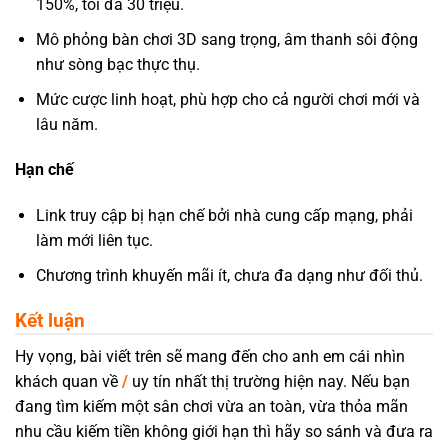
150%, tối đa 30 triệu.
Mô phỏng bàn chơi 3D sang trọng, âm thanh sôi động
như sòng bạc thực thụ.
Mức cược linh hoạt, phù hợp cho cả người chơi mới và
lâu năm.
Hạn chế
Link truy cập bị hạn chế bởi nhà cung cấp mạng, phải
làm mới liên tục.
Chương trình khuyến mãi ít, chưa đa dạng như đối thủ.
Kết luận
Hy vọng, bài viết trên sẽ mang đến cho anh em cái nhìn
khách quan về
/
uy tín nhất thị trường hiện nay. Nếu bạn
đang tìm kiếm một sân chơi vừa an toàn, vừa thỏa mãn
nhu cầu kiếm tiền không giới hạn thì hãy so sánh và đưa ra