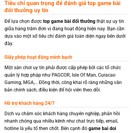
Tiêu chí quan trọng để đánh giá top game bài
đổi thưởng uy tín
Để lựa chọn được
top game bài đổi thưởng
thật sự uy tín
giữa hàng trăm đơn vị đang hoạt động hiện nay. Bạn cần
dựa vào một số tiêu chí đánh giá toàn diện ngay bên dưới
đây.
Giấy phép hoạt động minh bạch
Một sân chơi uy tín phải được cấp phép bởi các tổ chức
quản lý hợp pháp như PAGCOR, Isle Of Man, Curacao
Gaming, MGA,… Đồng thời, công khai rõ ràng những văn
bản chính sách, điều kiện để hội viên theo dõi.
Hỗ trợ khách hàng 24/7
Dịch vụ chăm sóc khách hàng chuyên nghiệp, phản hồi
nhanh chóng qua nhiều kênh như chat trực tiếp, email,
hotline là yếu tố then chốt. Bên cạnh đó
game bai doi