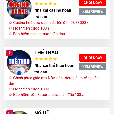
CHƠI NGAY
Nhà cái casino hoàn
XEM REVIEW
trả cao
✩ Casino hoàn trả cao nhất lên đến 28,88,888k
✩ Hoàn tiền cược 100%
✩ Bảo hiểm casino cược lần đầu
THỂ THAO
9
CHƠI NGAY
Nhà cái thể thao hoàn
XEM REVIEW
trả cao
✩ Chinh phục giấc mơ NBA săn triệu giải thưởng hấp
dẫn
✩ Hoàn tiền cược 100%
✩ Bảo hiểm vốn Esports cược lần đầu 100%
NỔ HŨ
10