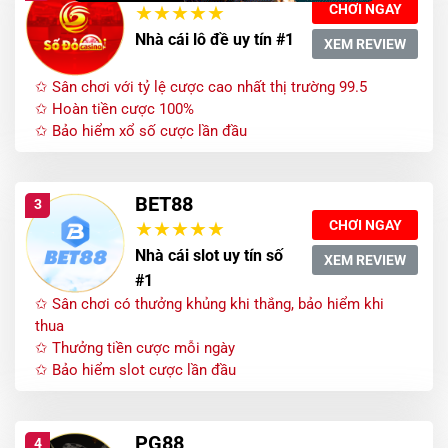
CHƠI NGAY
Nhà cái lô đề uy tín #1
XEM REVIEW
✩ Sân chơi với tỷ lệ cược cao nhất thị trường 99.5
✩ Hoàn tiền cược 100%
✩ Bảo hiểm xổ số cược lần đầu
BET88
3
CHƠI NGAY
Nhà cái slot uy tín số
XEM REVIEW
#1
✩ Sân chơi có thưởng khủng khi thắng, bảo hiểm khi
thua
✩ Thưởng tiền cược mỗi ngày
✩ Bảo hiểm slot cược lần đầu
PG88
4