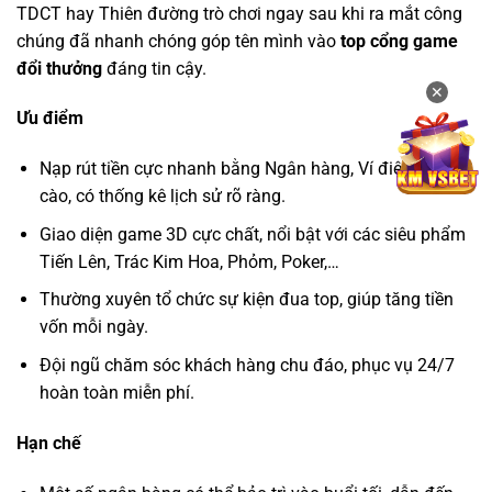
TDCT hay Thiên đường trò chơi ngay sau khi ra mắt công
chúng đã nhanh chóng góp tên mình vào
top cổng game
đổi thưởng
đáng tin cậy.
✕
Ưu điểm
Nạp rút tiền cực nhanh bằng Ngân hàng, Ví điện tử, Thẻ
cào, có thống kê lịch sử rõ ràng.
Giao diện game 3D cực chất, nổi bật với các siêu phẩm
Tiến Lên, Trác Kim Hoa, Phỏm, Poker,…
Thường xuyên tổ chức sự kiện đua top, giúp tăng tiền
vốn mỗi ngày.
Đội ngũ chăm sóc khách hàng chu đáo, phục vụ 24/7
hoàn toàn miễn phí.
Hạn chế