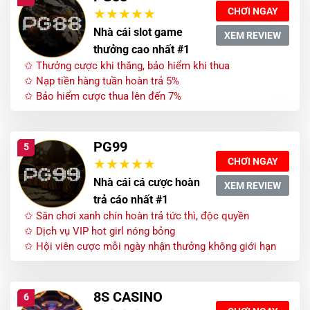
CHƠI NGAY
Nhà cái slot game
XEM REVIEW
thưởng cao nhất #1
✩ Thưởng cược khi thắng, bảo hiểm khi thua
✩ Nạp tiền hàng tuần hoàn trả 5%
✩ Bảo hiểm cược thua lên đến 7%
PG99
5
CHƠI NGAY
Nhà cái cá cược hoàn
XEM REVIEW
trả cáo nhất #1
✩ Sân chơi xanh chín hoàn trả tức thì, độc quyền
✩ Dịch vụ VIP hot girl nóng bỏng
✩ Hội viên cược mỗi ngày nhận thưởng không giới hạn
8S CASINO
6