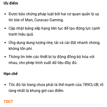
Ưu điểm
Được bảo chứng pháp luật bởi hai cơ quan quản lý uy
tín Isle of Man, Curacao Gaming.
Cập nhật bảng xếp hạng liên tục để tạo động lực cạnh
tranh hiệu quả.
Ứng dụng dung lượng nhẹ, tải và cài đặt nhanh chóng,
không tốn phí.
Thông tin trên các thiết bị tự động đồng bộ hóa với
nhau, cho phép trích xuất dữ liệu đầy đủ.
Hạn chế
Tốc độ tải trang chưa phải là thế mạnh của 789CLUB, rõ
ràng nhất là khung giờ cao điểm.
TDCT