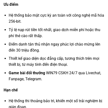
Ưu điểm
Hệ thống bảo mật cực kỳ an toàn với công nghệ mã hóa
256-bit.
Tỷ lệ nạp rút tiền tốt nhất, giao dịch miễn phí hoặc thu
phí thẻ cào rất thấp.
Điểm danh tân thủ nhận ngay phúc lợi chào mừng lên
đến 30 triệu đồng.
Thiết kế giao diện dọc đẳng cấp, tương thích trên mọi
thiết bị, từ máy tính đến điện thoại.
Game bài đổi thưởng
WIN79 CSKH 24/7 qua Livechat,
Fanpage, Telegram.
Hạn chế
Hệ thống thi thoảng bảo trì, khiến một số trải nghiệm bị
gián đoạn.