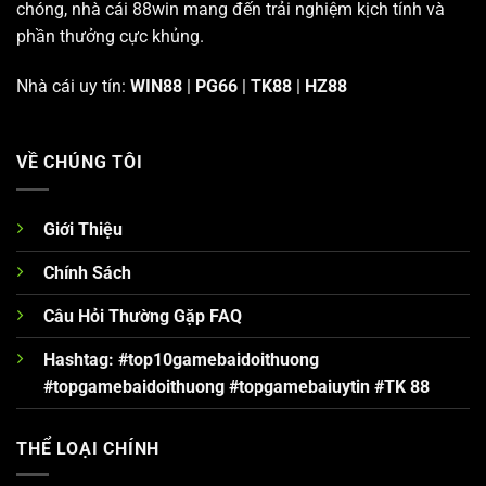
chóng,
nhà cái 88win
mang đến trải nghiệm kịch tính và
phần thưởng cực khủng.
Nhà cái uy tín:
WIN88
|
PG66
|
TK88
|
HZ88
VỀ CHÚNG TÔI
Giới Thiệu
Chính Sách
Câu Hỏi Thường Gặp FAQ
Hashtag: #top10gamebaidoithuong
#topgamebaidoithuong #topgamebaiuytin #
TK 88
THỂ LOẠI CHÍNH