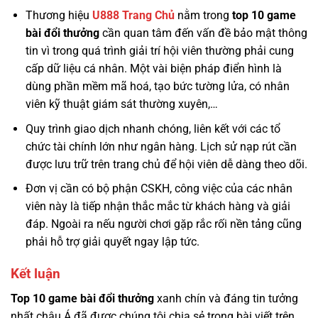
Thương hiệu
U888 Trang Chủ
nằm trong
top 10 game
bài đổi thưởng
cần quan tâm đến vấn đề bảo mật thông
tin vì trong quá trình giải trí hội viên thường phải cung
cấp dữ liệu cá nhân. Một vài biện pháp điển hình là
dùng phần mềm mã hoá, tạo bức tường lửa, có nhân
viên kỹ thuật giám sát thường xuyên,…
Quy trình giao dịch nhanh chóng, liên kết với các tổ
chức tài chính lớn như ngân hàng. Lịch sử nạp rút cần
được lưu trữ trên trang chủ để hội viên dễ dàng theo dõi.
Đơn vị cần có bộ phận CSKH, công việc của các nhân
viên này là tiếp nhận thắc mắc từ khách hàng và giải
đáp. Ngoài ra nếu người chơi gặp rắc rối nền tảng cũng
phải hỗ trợ giải quyết ngay lập tức.
Kết luận
Top 10 game bài đổi thưởng
xanh chín và đáng tin tưởng
nhất châu Á đã được chúng tôi chia sẻ trong bài viết trên