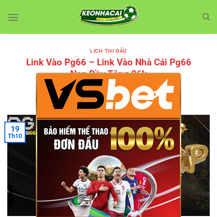
Chuyển
đến
nội
dung
LỊCH THI ĐẤU
Link Vào Pg66 – Link Vào Nhà Cái Pg66
Nạp Đầu Tặng 86k
×
×
ĐÃ ĐĂNG TRÊN
19/10/2025
BỞI
KEONHACAITV.IT.COM
19
Th10