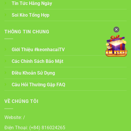
Tin Tức Hằng Ngày
Soi Kèo Tổng Hợp
✕
✕
THÔNG TIN CHUNG
Giới Thiệu #keonhacaiTV
Các Chính Sách Bảo Mật
Điều Khoản Sử Dụng
Câu Hỏi Thường Gặp FAQ
VỀ CHÚNG TÔI
Website: /
Điện Thoại: (+84) 816024265