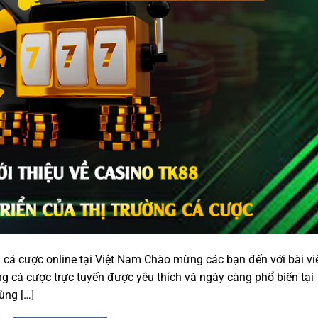
g cá cược online tại Việt Nam Chào mừng các bạn đến với bài vi
g cá cược trực tuyến được yêu thích và ngày càng phổ biến tại
ùng […]