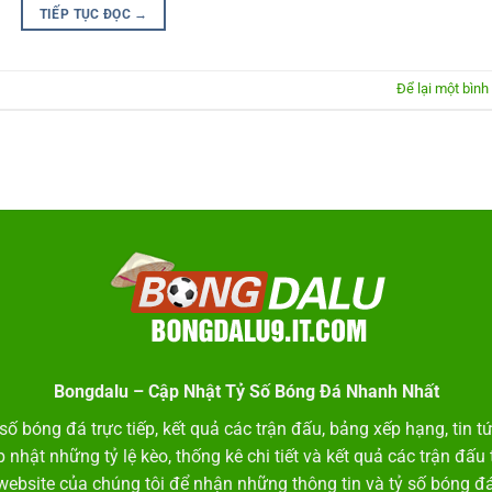
TIẾP TỤC ĐỌC
→
Để lại một bình
Bongdalu – Cập Nhật Tỷ Số Bóng Đá Nhanh Nhất
số bóng đá trực tiếp, kết quả các trận đấu, bảng xếp hạng, tin 
 nhật những tỷ lệ kèo, thống kê chi tiết và kết quả các trận đấu 
ebsite của chúng tôi để nhận những thông tin và tỷ số bóng đ