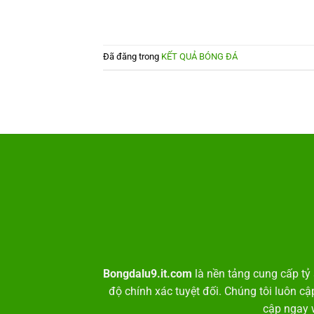
Đã đăng trong
KẾT QUẢ BÓNG ĐÁ
Bongdalu9.it.com
là nền tảng cung cấp tỷ 
độ chính xác tuyệt đối. Chúng tôi luôn cập
cập ngay w