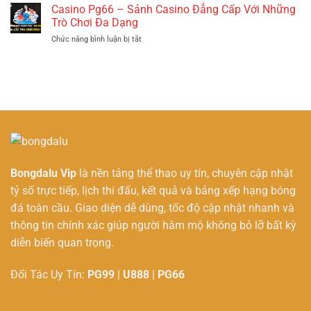
Nghiệm
Casino Pg66 – Sảnh Casino Đẳng Cấp Với Những
13WIN
Trò Chơi Đa Dạng
–
ở
Chức năng bình luận bị tắt
Sân
Casino
Chơi
Pg66
Được
–
Bongdalu
Sảnh
VIP
Casino
Tin
Đẳng
Chọn
Cấp
Với
Những
Trò
Chơi
Bongdalu Vip
là nền tảng thể thao uy tín, chuyên cập nhật
Đa
tỷ số trực tiếp, lịch thi đấu, kết quả và bảng xếp hạng bóng
Dạng
đá toàn cầu. Giao diện dễ dùng, tốc độ cập nhật nhanh và
thông tin chính xác giúp người hâm mộ không bỏ lỡ bất kỳ
diễn biến quan trọng.
Đối Tác Uy Tín:
PG99
|
U888
|
PG66