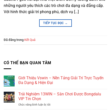
những người yêu thích các trò chơi đa dạng và đẳng cấp.
Với hình thức giải trí phong phú, dịch vụ […]
TIẾP TỤC ĐỌC
→
Đã đăng trong
Kết Quả
CÓ THỂ BẠN QUAN TÂM
Giới Thiệu Vswin – Nền Tảng Giải Trí Trực Tuyến
Đa Dạng & Hiện Đại
Trải Nghiệm 13WIN – Sân Chơi Được Bongdalu
VIP Tin Chọn
ở
Chức năng bình luận bị tắt
Trải