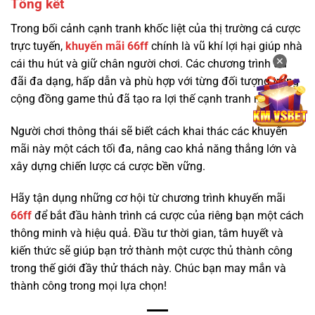
Tổng kết
Trong bối cảnh cạnh tranh khốc liệt của thị trường cá cược
trực tuyến,
khuyến mãi 66ff
chính là vũ khí lợi hại giúp nhà
✕
cái thu hút và giữ chân người chơi. Các chương trình ưu
đãi đa dạng, hấp dẫn và phù hợp với từng đối tượng trong
cộng đồng game thủ đã tạo ra lợi thế cạnh tranh rõ rệt.
Người chơi thông thái sẽ biết cách khai thác các khuyến
mãi này một cách tối đa, nâng cao khả năng thắng lớn và
xây dựng chiến lược cá cược bền vững.
Hãy tận dụng những cơ hội từ chương trình khuyến mãi
66ff
để bắt đầu hành trình cá cược của riêng bạn một cách
thông minh và hiệu quả. Đầu tư thời gian, tâm huyết và
kiến thức sẽ giúp bạn trở thành một cược thủ thành công
trong thế giới đầy thử thách này. Chúc bạn may mắn và
thành công trong mọi lựa chọn!