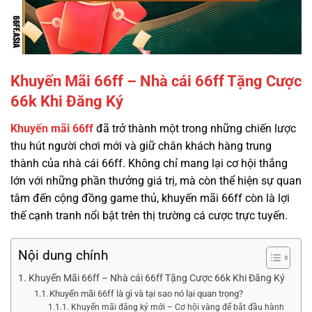
Khuyến Mãi 66ff – Nhà cái 66ff Tặng Cược
66k Khi Đăng Ký
Khuyến mãi 66ff
đã trở thành một trong những chiến lược
thu hút người chơi mới và giữ chân khách hàng trung
thành của nhà cái 66ff. Không chỉ mang lại cơ hội thắng
lớn với những phần thưởng giá trị, mà còn thể hiện sự quan
tâm đến cộng đồng game thủ, khuyến mãi 66ff còn là lợi
thế cạnh tranh nổi bật trên thị trường cá cược trực tuyến.
Nội dung chính
Khuyến Mãi 66ff – Nhà cái 66ff Tặng Cược 66k Khi Đăng Ký
Khuyến mãi 66ff là gì và tại sao nó lại quan trọng?
Khuyến mãi đăng ký mới – Cơ hội vàng để bắt đầu hành