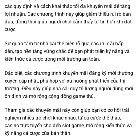
các quy định và cách khai thác tối đa khuyến mãi để tăng
lợi nhuận. Các chương trình này giúp giảm thiểu rủi ro ban
đầu, đồng thời giúp người chơi cảm thấy tự tin hơn khi đặt
cược.
Sự quan tâm từ nhà cái thể hiện rõ qua các ưu đãi hấp
dẫn, tạo nền tảng vững chắc để bạn phát triển kỹ năng và
kiến thức cá cược trong môi trường an toàn.
Đặc biệt, các chương trình khuyến mãi đăng ký mới thường
xuyên cập nhật, phù hợp với xu hướng phát triển của thị
trường. Điều này giúp nhà cái duy trì lượng người dùng mới
ổn định và mở rộng cộng đồng game thủ.
Tham gia các khuyến mãi này còn giúp bạn có cơ hội trải
nghiệm nhiều trò chơi khác nhau, từ cá cược thể thao,
casino trực tuyến cho đến slot game, mở rộng kiến thức và
kỹ năng cá cược của bản thân.