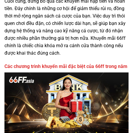
Cuối cùng, đừng bỏ qua các khuyến mãi nạp tiền và hoàn
tiền. Đây chính là những cơ hội để giảm thiểu rủi ro, đồng
thời mở rộng ngân sách cá cược của bạn. Việc duy trì thói
quen chơi đều đặn, có chiến lược dài hạn, sẽ giúp bạn xây
dựng hệ thống và nâng cao kỹ năng cá cược, từ đó nhận
được nhiều phần thưởng giá trị hơn nữa. Khuyến mãi 66ff
chính là chiếc chìa khóa mở ra cánh cửa thành công nếu
được khai thác đúng cách.
Các chương trình khuyến mãi đặc biệt của 66ff trong năm