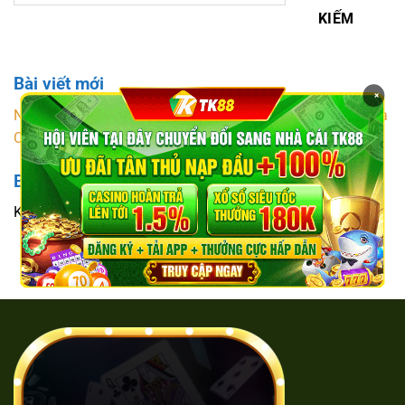
KIẾM
Bài viết mới
×
Nạp Tiền Pg66 – Hướng Dẫn Nạp Tiền Vào Tài Khoản Nhà
Cái An Toàn
Bình luận gần đây
Không có bình luận nào để hiển thị.