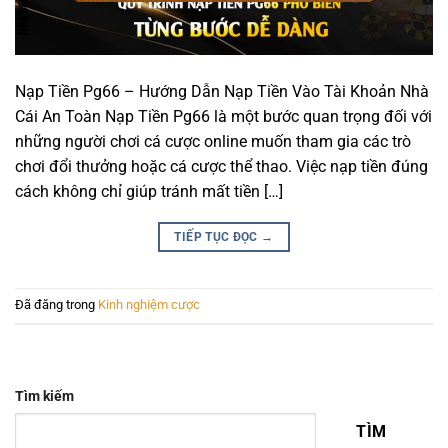
Nạp Tiền Pg66 – Hướng Dẫn Nạp Tiền Vào Tài Khoản Nhà
Cái An Toàn Nạp Tiền Pg66 là một bước quan trọng đối với
những người chơi cá cược online muốn tham gia các trò
chơi đổi thưởng hoặc cá cược thể thao. Việc nạp tiền đúng
cách không chỉ giúp tránh mất tiền […]
TIẾP TỤC ĐỌC
→
Đã đăng trong
Kinh nghiệm cược
Tìm kiếm
TÌM