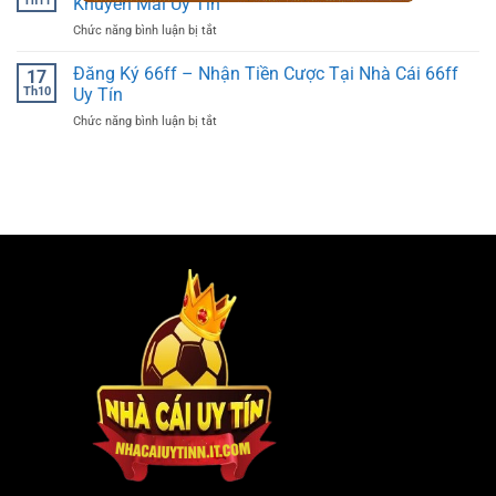
Th11
Khuyến Mãi Uy Tín
ở
Chức năng bình luận bị tắt
Nhà
Cái
Đăng Ký 66ff – Nhận Tiền Cược Tại Nhà Cái 66ff
17
Vswin
Th10
Uy Tín
–
ở
Chức năng bình luận bị tắt
Link
Đăng
Đăng
Ký
Ký
66ff
Đăng
–
Nhập
Nhận
Tải
Tiền
App
Cược
Khuyến
Tại
Mãi
Nhà
Uy
Cái
Tín
66ff
Uy
Tín