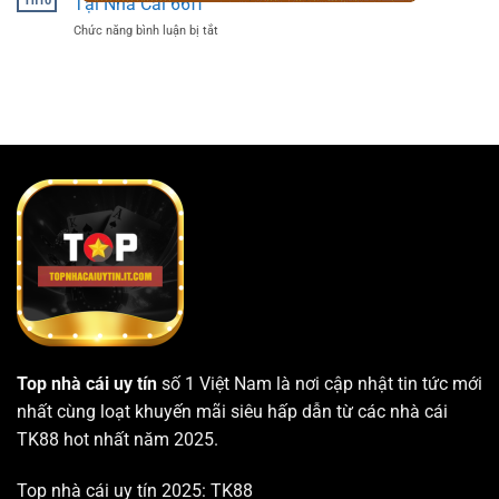
Th10
Tại Nhà Cái 66ff
ở
Chức năng bình luận bị tắt
Nạp
Tiền
66ff
–
Hướng
Dẫn
Nạp
Tiền
Nhanh
Chóng
Tại
Nhà
Cái
66ff
Top nhà cái uy tín
số 1 Việt Nam là nơi cập nhật tin tức mới
nhất cùng loạt khuyến mãi siêu hấp dẫn từ các nhà cái
TK88
hot nhất năm 2025.
Top nhà cái uy tín 2025:
TK88