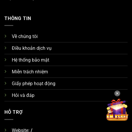
THÔNG TIN
Về chúng tôi
Điều khoản dịch vụ
Hệ thống bảo mật
Miễn trách nhiệm
Giấy phép hoạt động
✕
Hỏi và đáp
HỖ TRỢ
Website:
/