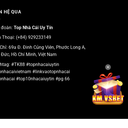
N HỆ QUA
 đoàn:
Top Nhà Cái Uy Tín
n Thoại: (+84) 929233149
 Chỉ: 69a Đ. Đinh Củng Viên, Phước Long A,
 Đức, Hồ Chí Minh, Việt Nam
htag: #
TK88
#topnhacaiuytin
✕
pnhacaivietnam #linkvaotopnhacai
pnhacai #top10nhacaiuytin #
pg 66