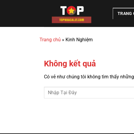
Chuyển
đến
TRANG 
nội
dung
Trang chủ
»
Kinh Nghiệm
Không kết quả
Có vẻ như chúng tôi không tìm thấy những g