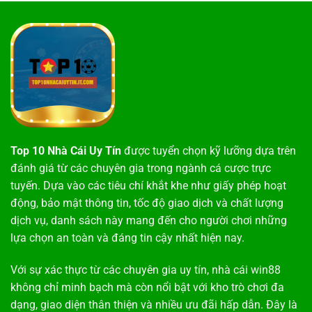
Cài
Uy
App
Tín
66ff
2025
Chơi
Liền
Tại
Nhà
Cái
66ff
Top 10 Nhà Cái Uy Tín
được tuyển chọn kỹ lưỡng dựa trên
đánh giá từ các chuyên gia trong ngành cá cược trực
tuyến. Dựa vào các tiêu chí khắt khe như giấy phép hoạt
động, bảo mật thông tin, tốc độ giao dịch và chất lượng
dịch vụ, danh sách này mang đến cho người chơi những
lựa chọn an toàn và đáng tin cậy nhất hiện nay.
Với sự xác thực từ các chuyên gia uy tín,
nhà cái win88
không chỉ minh bạch mà còn nổi bật với kho trò chơi đa
dạng, giao diện thân thiện và nhiều ưu đãi hấp dẫn. Đây là