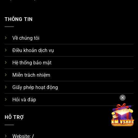
THÔNG TIN
Về chúng tôi
Điều khoản dịch vụ
Hệ thống bảo mật
Miễn trách nhiệm
Giấy phép hoạt động
✕
Hỏi và đáp
HỖ TRỢ
Website:
/