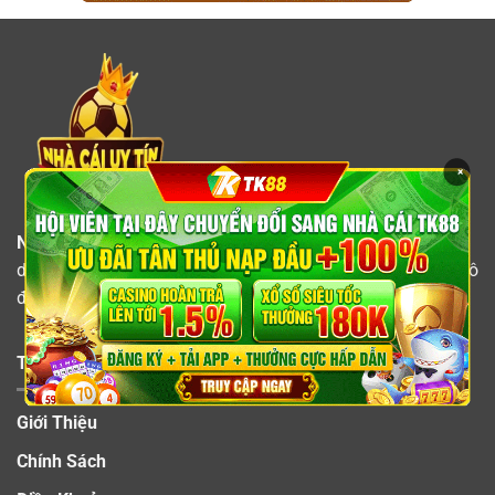
×
Nhà cái uy tín 88
– website đánh giá chuyên sâu và toàn
diện về các lĩnh vực như: casino online, cá cược thể thao, lô
đề, game bài đổi thưởng, bắn cá, xổ số.
THÔNG TIN CHÍNH
Giới Thiệu
Chính Sách