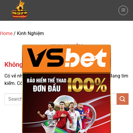
Chuyển
đến
nội
dung
Home
/
Kinh Nghiệm
KINH NGHIỆM
×
×
Không kết quả
Có vẻ như chúng tôi không tìm thấy những gì bạn đang tìm
kiếm. Có lẽ việc tìm kiếm có thể giúp ích.