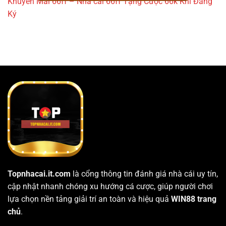
Khuyến Mãi 66ff – Nhà cái 66ff Tặng Cược 66k Khi Đăng
Ký
Topnhacai.it.com
là cổng thông tin đánh giá nhà cái uy tín,
cập nhật nhanh chóng xu hướng cá cược, giúp người chơi
lựa chọn nền tảng giải trí an toàn và hiệu quả
WIN88 trang
chủ
.