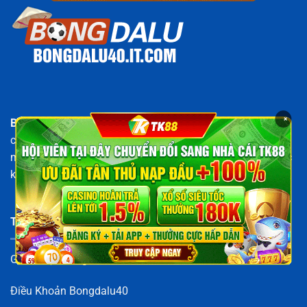
×
Bongdalu40
là cổng thông tin bóng đá hàng đầu, chuyên
cập nhật tỷ số, kết quả, lịch thi đấu và tỷ lệ kèo trực tuyến
mới nhất. Tất cả dữ liệu trên
Bongdalu40.it.com
đều được
kiểm duyệt kỹ lưỡng, đảm bảo độ chính xác tuyệt đối.
THÔNG TIN
Giới Thiệu Bongdalu40
Điều Khoản Bongdalu40