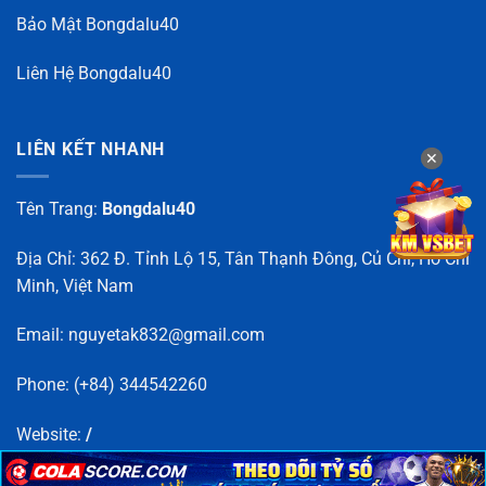
Bảo Mật Bongdalu40
Liên Hệ Bongdalu40
LIÊN KẾT NHANH
✕
✕
Tên Trang:
Bongdalu40
Địa Chỉ: 362 Đ. Tỉnh Lộ 15, Tân Thạnh Đông, Củ Chi, Hồ Chí
Minh, Việt Nam
Email:
nguyetak832@gmail.com
Phone: (+84) 344542260
Website:
/