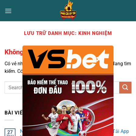
Chuyển
đến
nội
dung
LƯU TRỮ DANH MỤC:
KINH NGHIỆM
Không kết quả
×
Có vẻ như chúng tôi không tìm thấy những gì bạn đang tìm
kiếm. Có lẽ việc tìm kiếm có thể giúp ích.
BÀI VIẾT GẦN ĐÂY
Nhà Cái Vswin – Link Đăng Ký Đăng Nhập Tải App
27