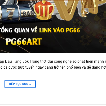
ạp Đầu Tặng 86k Trong thời đại công nghệ số phát triển mạnh
ảng cá cược trực tuyến ngày càng trở nên phổ biến và dễ dàng hơ
TIẾP TỤC ĐỌC
→