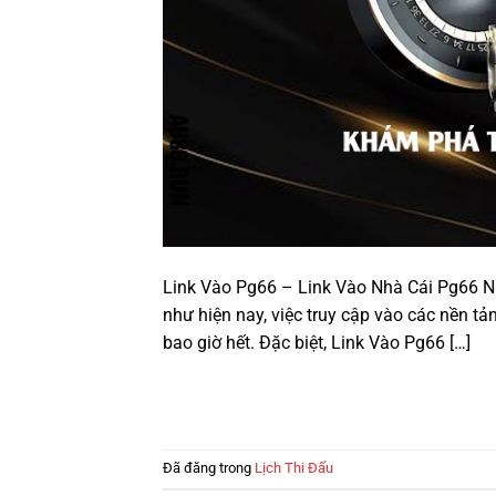
Link Vào Pg66 – Link Vào Nhà Cái Pg66 N
như hiện nay, việc truy cập vào các nền t
bao giờ hết. Đặc biệt, Link Vào Pg66 […]
Đã đăng trong
Lịch Thi Đấu