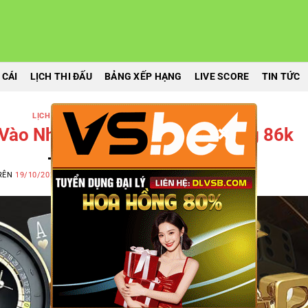
 CÁI
LỊCH THI ĐẤU
BẢNG XẾP HẠNG
LIVE SCORE
TIN TỨC
LỊCH THI ĐẤU
×
 Vào Nhà Cái Pg66 Nạp Đầu Tặng 86k
TRÊN
19/10/2025
BỞI
KEONHACAITV.IT.COM