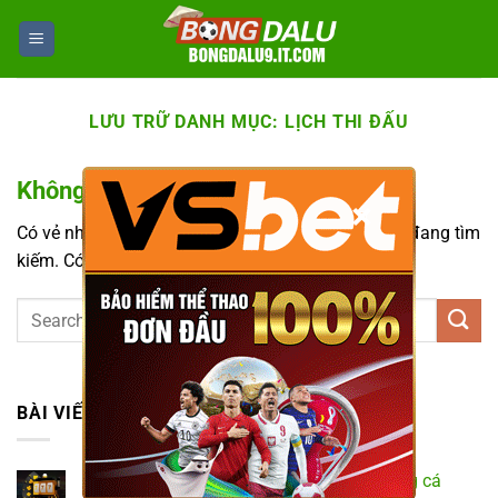
Chuyển
đến
nội
dung
LƯU TRỮ DANH MỤC:
LỊCH THI ĐẤU
Không kết quả
×
Có vẻ như chúng tôi không tìm thấy những gì bạn đang tìm
kiếm. Có lẽ việc tìm kiếm có thể giúp ích.
BÀI VIẾT MỚI
Casino Tk88 – Sự phát triển của thị trường cá