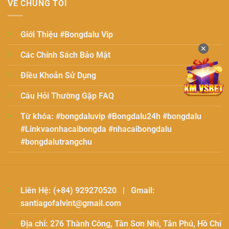
VỀ CHÚNG TÔI
Giới Thiệu #Bongdalu Vip
✕
✕
Các Chính Sách Bảo Mật
Điều Khoản Sử Dụng
Câu Hỏi Thường Gặp FAQ
Từ khóa: #bongdaluvip #Bongdalu24h #bongdalu
#Linkvaonhacaibongda #nhacaibongdalu
#bongdalutrangchu
Liên Hệ: (+84) 929270520 | Gmail:
santiagofalvint@gmail.com
Địa chỉ: 276 Thành Công, Tân Sơn Nhì, Tân Phú, Hồ Chí