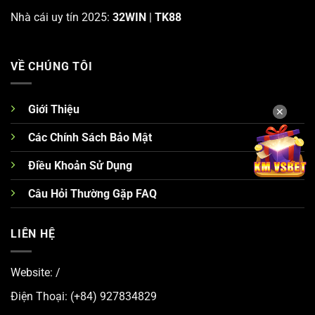
Nhà cái uy tín 2025:
32WIN
|
TK88
VỀ CHÚNG TÔI
Giới Thiệu
✕
✕
Các Chính Sách Bảo Mật
Điều Khoản Sử Dụng
Câu Hỏi Thường Gặp FAQ
LIÊN HỆ
Website:
/
Điện Thoại: (+84) 927834829