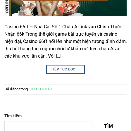
Casino 66ff – Nhà Cái Số 1 Châu Á Link vào Chính Thức
Nhận 66k Trong thế giới game bài trực tuyến và casino
hiện đại, Casino 66ff nổi lên như một hiện tượng đình đám,
thu hút hàng triệu người chơi từ khắp nơi trên châu Á và
các khu vực lân cận. Với […]
TIẾP TỤC ĐỌC
→
Đã đăng trong
LỊCH THI ĐẤU
Tìm kiếm
TÌM