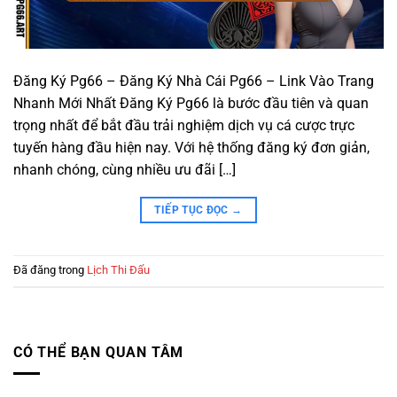
Đăng Ký Pg66 – Đăng Ký Nhà Cái Pg66 – Link Vào Trang
Nhanh Mới Nhất Đăng Ký Pg66 là bước đầu tiên và quan
trọng nhất để bắt đầu trải nghiệm dịch vụ cá cược trực
tuyến hàng đầu hiện nay. Với hệ thống đăng ký đơn giản,
nhanh chóng, cùng nhiều ưu đãi […]
TIẾP TỤC ĐỌC
→
Đã đăng trong
Lịch Thi Đấu
CÓ THỂ BẠN QUAN TÂM