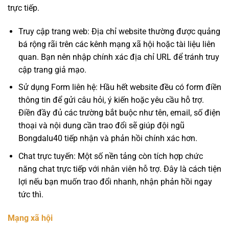
trực tiếp.
Truy cập trang web: Địa chỉ website thường được quảng
bá rộng rãi trên các kênh mạng xã hội hoặc tài liệu liên
quan. Bạn nên nhập chính xác địa chỉ URL để tránh truy
cập trang giả mạo.
Sử dụng Form liên hệ: Hầu hết website đều có form điền
thông tin để gửi câu hỏi, ý kiến hoặc yêu cầu hỗ trợ.
Điền đầy đủ các trường bắt buộc như tên, email, số điện
thoại và nội dung cần trao đổi sẽ giúp đội ngũ
Bongdalu40 tiếp nhận và phản hồi chính xác hơn.
Chat trực tuyến: Một số nền tảng còn tích hợp chức
năng chat trực tiếp với nhân viên hỗ trợ. Đây là cách tiện
lợi nếu bạn muốn trao đổi nhanh, nhận phản hồi ngay
tức thì.
Mạng xã hội