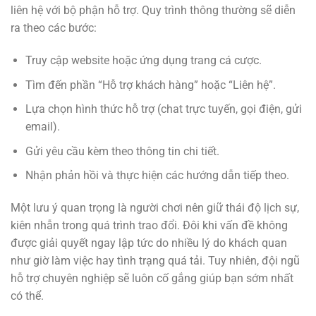
liên hệ với bộ phận hỗ trợ. Quy trình thông thường sẽ diễn
ra theo các bước:
Truy cập website hoặc ứng dụng trang cá cược.
Tìm đến phần “Hỗ trợ khách hàng” hoặc “Liên hệ”.
Lựa chọn hình thức hỗ trợ (chat trực tuyến, gọi điện, gửi
email).
Gửi yêu cầu kèm theo thông tin chi tiết.
Nhận phản hồi và thực hiện các hướng dẫn tiếp theo.
Một lưu ý quan trọng là người chơi nên giữ thái độ lịch sự,
kiên nhẫn trong quá trình trao đổi. Đôi khi vấn đề không
được giải quyết ngay lập tức do nhiều lý do khách quan
như giờ làm việc hay tình trạng quá tải. Tuy nhiên, đội ngũ
hỗ trợ chuyên nghiệp sẽ luôn cố gắng giúp bạn sớm nhất
có thể.