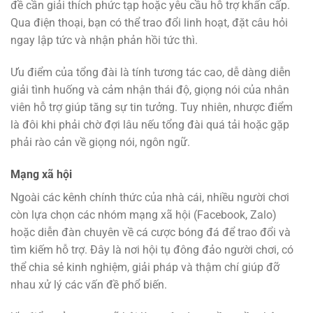
đề cần giải thích phức tạp hoặc yêu cầu hỗ trợ khẩn cấp.
Qua điện thoại, bạn có thể trao đổi linh hoạt, đặt câu hỏi
ngay lập tức và nhận phản hồi tức thì.
Ưu điểm của tổng đài là tính tương tác cao, dễ dàng diễn
giải tình huống và cảm nhận thái độ, giọng nói của nhân
viên hỗ trợ giúp tăng sự tin tưởng. Tuy nhiên, nhược điểm
là đôi khi phải chờ đợi lâu nếu tổng đài quá tải hoặc gặp
phải rào cản về giọng nói, ngôn ngữ.
Mạng xã hội
Ngoài các kênh chính thức của nhà cái, nhiều người chơi
còn lựa chọn các nhóm mạng xã hội (Facebook, Zalo)
hoặc diễn đàn chuyên về cá cược bóng đá để trao đổi và
tìm kiếm hỗ trợ. Đây là nơi hội tụ đông đảo người chơi, có
thể chia sẻ kinh nghiệm, giải pháp và thậm chí giúp đỡ
nhau xử lý các vấn đề phổ biến.