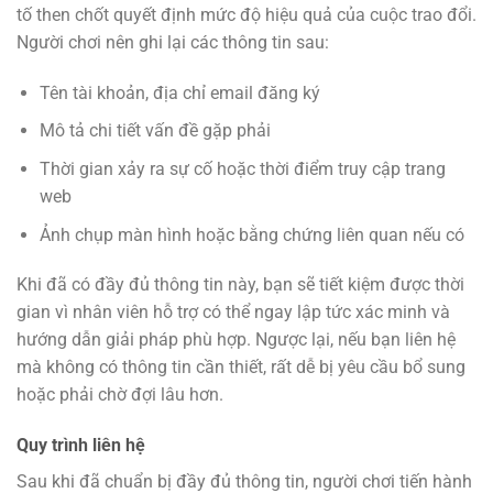
tố then chốt quyết định mức độ hiệu quả của cuộc trao đổi.
Người chơi nên ghi lại các thông tin sau:
Tên tài khoản, địa chỉ email đăng ký
Mô tả chi tiết vấn đề gặp phải
Thời gian xảy ra sự cố hoặc thời điểm truy cập trang
web
Ảnh chụp màn hình hoặc bằng chứng liên quan nếu có
Khi đã có đầy đủ thông tin này, bạn sẽ tiết kiệm được thời
gian vì nhân viên hỗ trợ có thể ngay lập tức xác minh và
hướng dẫn giải pháp phù hợp. Ngược lại, nếu bạn liên hệ
mà không có thông tin cần thiết, rất dễ bị yêu cầu bổ sung
hoặc phải chờ đợi lâu hơn.
Quy trình liên hệ
Sau khi đã chuẩn bị đầy đủ thông tin, người chơi tiến hành