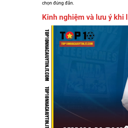
chọn đúng đắn.
Kinh nghiệm và lưu ý
khi 