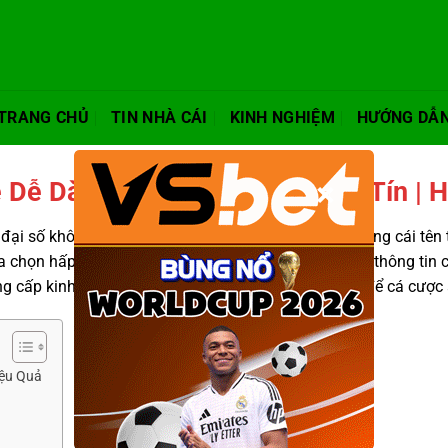
TRANG CHỦ
TIN NHÀ CÁI
KINH NGHIỆM
HƯỚNG DẪ
×
 Dễ Dàng – Top 10 Nhà Cái Uy Tín | 
 đại số không còn là điều quá khó, nhưng để chọn đúng cái tên t
ựa chọn hấp dẫn, người chơi cần có tiêu chí rõ ràng và thông tin c
g cấp kinh nghiệm thực tế và những lưu ý cần thiết để cá cược 
iệu Quả