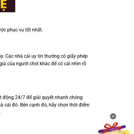
ợc phục vụ tốt nhất.
ậy. Các nhà cái uy tín thường có giấy phép
iá của người chơi khác để có cái nhìn rõ
hoạt động 24/7 để giải quyết nhanh chóng
hà cái đó. Bên cạnh đó, hãy chọn thời điểm
.
✕