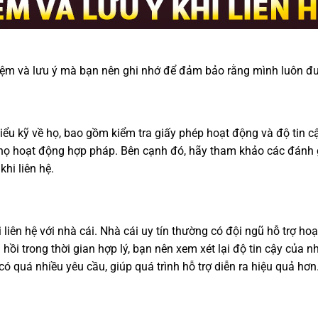
ghiệm và lưu ý mà bạn nên ghi nhớ để đảm bảo rằng mình luôn đư
 hiểu kỹ về họ, bao gồm kiểm tra giấy phép hoạt động và độ tin c
 họ hoạt động hợp pháp. Bên cạnh đó, hãy tham khảo các đánh g
hi liên hệ.
i liên hệ với nhà cái. Nhà cái uy tín thường có đội ngũ hỗ trợ 
i trong thời gian hợp lý, bạn nên xem xét lại độ tin cậy của n
có quá nhiều yêu cầu, giúp quá trình hỗ trợ diễn ra hiệu quả hơn