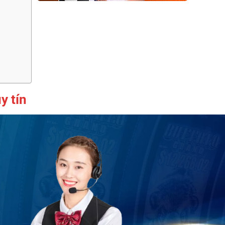
y tín