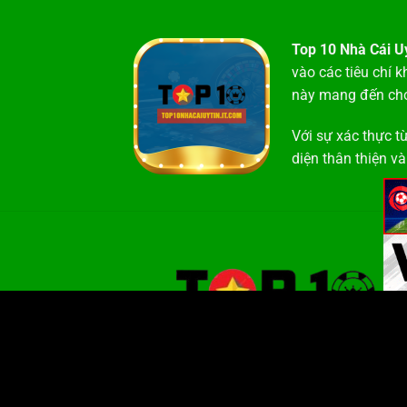
Top 10 Nhà Cái U
vào các tiêu chí 
này mang đến cho 
Với sự xác thực từ
diện thân thiện v