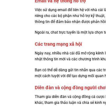
Email và hệ thống hỗ trợ
Việc sử dụng email để liên hệ với nhà cái
riêng cho các bộ phận như hỗ trợ kỹ thuật
thông tin để đảm bảo nhận được phản hồi
Ngoài ra, chat trực tuyến là một lựa chọn t
Các trang mạng xã hội
Ngày nay, nhiều nhà cái đã mở rộng kênh l
nhật thông tin mới và các chương trình kh
Bạn có thể dễ dàng gửi tin nhắn qua các tr
một cách tuyệt vời để tạo dựng mối quan h
Diễn đàn và cộng đồng người chơ
Tham gia diễn đàn và cộng đồng cá cược là
khác, tham gia thảo luận và chia sẻ kinh n