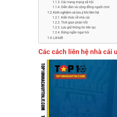
Các trang mạng xã hội
Diễn đàn và cộng đồng người chơi
Kinh nghiệm và lưu ý khi liên hệ
Kiến thức về nhà cái
Thời gian phản hồi
Lưu giữ thông tin liên lạc
Đừng ngần ngại hỏi
Lời kết
Các cách liên hệ nhà cái u