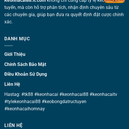
Keonhacai88.it.com
không chỉ cung cấp tỷ lệ kèo trực
tuyến, mà còn hỗ trợ phân tích, nhận định chuyên sâu từ
các chuyên gia, giúp bạn đưa ra quyết định đặt cược chính
xác.
DANH MỤC
Giới Thiệu
Chính Sách Bảo Mật
Điều Khoản Sử Dụng
Liên Hệ
Hastag:
#tk88
#keonhacai #keonhacai88 #keonhacaitv
#tylekeonhacai88 #keobongdatructuyen
#keonhacaihomnay
LIÊN HỆ