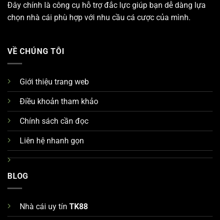
Đây chính là công cụ hỗ trợ đắc lực giúp bạn dễ dàng lựa
chọn nhà cái phù hợp với nhu cầu cá cược của mình.
VỀ CHÚNG TÔI
Giới thiệu trang web
Điều khoản tham khảo
Chính sách cần đọc
Liên hệ nhanh gọn
BLOG
Nhà cái uy tín
TK88