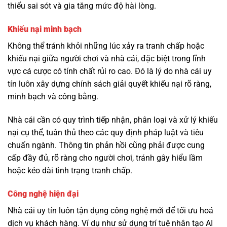
thiểu sai sót và gia tăng mức độ hài lòng.
Khiếu nại minh bạch
Không thể tránh khỏi những lúc xảy ra tranh chấp hoặc
khiếu nại giữa người chơi và nhà cái, đặc biệt trong lĩnh
vực cá cược có tính chất rủi ro cao. Đó là lý do nhà cái uy
tín luôn xây dựng chính sách giải quyết khiếu nại rõ ràng,
minh bạch và công bằng.
Nhà cái cần có quy trình tiếp nhận, phân loại và xử lý khiếu
nại cụ thể, tuân thủ theo các quy định pháp luật và tiêu
chuẩn ngành. Thông tin phản hồi cũng phải được cung
cấp đầy đủ, rõ ràng cho người chơi, tránh gây hiểu lầm
hoặc kéo dài tình trạng tranh chấp.
Công nghệ hiện đại
Nhà cái uy tín luôn tận dụng công nghệ mới để tối ưu hoá
dịch vụ khách hàng. Ví dụ như sử dụng trí tuệ nhân tạo AI