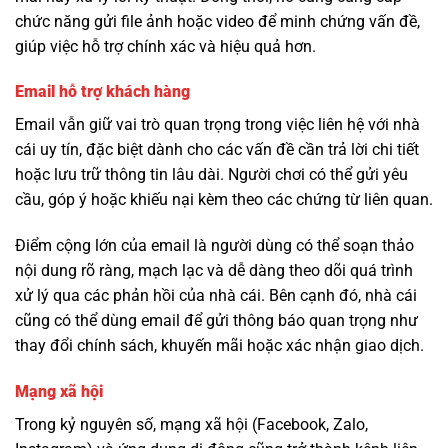
chức năng gửi file ảnh hoặc video để minh chứng vấn đề,
giúp việc hỗ trợ chính xác và hiệu quả hơn.
Email hỗ trợ khách hàng
Email vẫn giữ vai trò quan trọng trong việc liên hệ với nhà
cái uy tín, đặc biệt dành cho các vấn đề cần trả lời chi tiết
hoặc lưu trữ thông tin lâu dài. Người chơi có thể gửi yêu
cầu, góp ý hoặc khiếu nại kèm theo các chứng từ liên quan.
Điểm cộng lớn của email là người dùng có thể soạn thảo
nội dung rõ ràng, mạch lạc và dễ dàng theo dõi quá trình
xử lý qua các phản hồi của nhà cái. Bên cạnh đó, nhà cái
cũng có thể dùng email để gửi thông báo quan trọng như
thay đổi chính sách, khuyến mãi hoặc xác nhận giao dịch.
Mạng xã hội
Trong kỷ nguyên số, mạng xã hội (Facebook, Zalo,