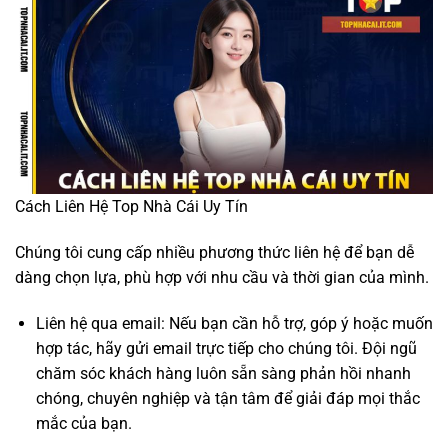
Cách Liên Hệ Top Nhà Cái Uy Tín
Chúng tôi cung cấp nhiều phương thức liên hệ để bạn dễ
dàng chọn lựa, phù hợp với nhu cầu và thời gian của mình.
Liên hệ qua email: Nếu bạn cần hỗ trợ, góp ý hoặc muốn
hợp tác, hãy gửi email trực tiếp cho chúng tôi. Đội ngũ
chăm sóc khách hàng luôn sẵn sàng phản hồi nhanh
chóng, chuyên nghiệp và tận tâm để giải đáp mọi thắc
mắc của bạn.