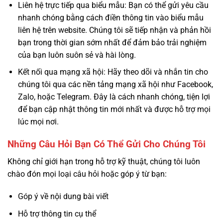
Liên hệ trực tiếp qua biểu mẫu: Bạn có thể gửi yêu cầu
nhanh chóng bằng cách điền thông tin vào biểu mẫu
liên hệ trên website. Chúng tôi sẽ tiếp nhận và phản hồi
bạn trong thời gian sớm nhất để đảm bảo trải nghiệm
của bạn luôn suôn sẻ và hài lòng.
Kết nối qua mạng xã hội: Hãy theo dõi và nhắn tin cho
chúng tôi qua các nền tảng mạng xã hội như Facebook,
Zalo, hoặc Telegram. Đây là cách nhanh chóng, tiện lợi
để bạn cập nhật thông tin mới nhất và được hỗ trợ mọi
lúc mọi nơi.
Những Câu Hỏi Bạn Có Thể Gửi Cho Chúng Tôi
Không chỉ giới hạn trong hỗ trợ kỹ thuật, chúng tôi luôn
chào đón mọi loại câu hỏi hoặc góp ý từ bạn:
Góp ý về nội dung bài viết
Hỗ trợ thông tin cụ thể