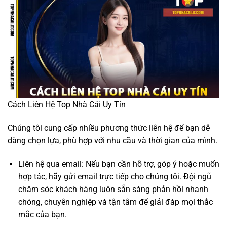
Cách Liên Hệ Top Nhà Cái Uy Tín
Chúng tôi cung cấp nhiều phương thức liên hệ để bạn dễ
dàng chọn lựa, phù hợp với nhu cầu và thời gian của mình.
Liên hệ qua email: Nếu bạn cần hỗ trợ, góp ý hoặc muốn
hợp tác, hãy gửi email trực tiếp cho chúng tôi. Đội ngũ
chăm sóc khách hàng luôn sẵn sàng phản hồi nhanh
chóng, chuyên nghiệp và tận tâm để giải đáp mọi thắc
mắc của bạn.