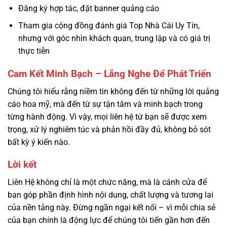
Đăng ký hợp tác, đặt banner quảng cáo
Tham gia cộng đồng đánh giá Top Nhà Cái Uy Tín,
nhưng với góc nhìn khách quan, trung lập và có giá trị
thực tiễn
Cam Kết Minh Bạch – Lắng Nghe Để Phát Triển
Chúng tôi hiểu rằng niềm tin không đến từ những lời quảng
cáo hoa mỹ, mà đến từ sự tận tâm và minh bạch trong
từng hành động. Vì vậy, mọi liên hệ từ bạn sẽ được xem
trọng, xử lý nghiêm túc và phản hồi đầy đủ, không bỏ sót
bất kỳ ý kiến nào.
Lời kết
Liên Hệ không chỉ là một chức năng, mà là cánh cửa để
bạn góp phần định hình nội dung, chất lượng và tương lai
của nền tảng này. Đừng ngần ngại kết nối – vì mỗi chia sẻ
của bạn chính là động lực để chúng tôi tiến gần hơn đến