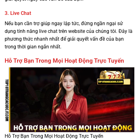
3. Live Chat
Nếu bạn cần trợ giúp ngay lập tức, đừng ngần ngại sử
dụng tính năng live chat trên website của chúng tôi. Đây là
phương thức nhanh nhất để giải quyết vấn đề của bạn
trong thời gian ngắn nhất.
Hỗ Trợ Bạn Trong Mọi Hoạt Động Trực Tuyến
Hỗ Trợ Bạn Trong Mọi Hoạt Động Trực Tuyến