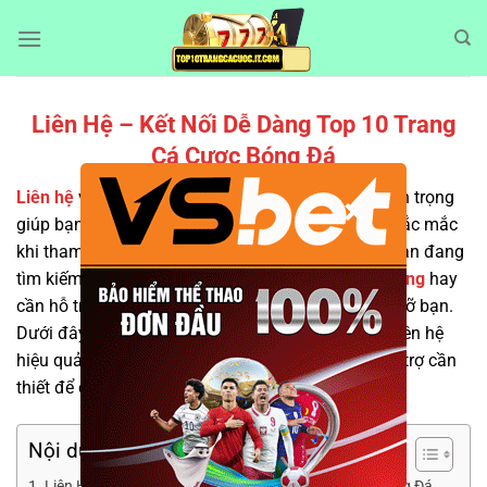
Chuyển
đến
nội
dung
Liên Hệ – Kết Nối Dễ Dàng Top 10 Trang
Cá Cược Bóng Đá
Liên hệ
với dịch vụ hỗ trợ khách hàng là bước quan trọng
×
giúp bạn giải quyết nhanh chóng mọi vấn đề và thắc mắc
khi tham gia vào các nền tảng trực tuyến. Bất kể bạn đang
tìm kiếm thông tin về
Top 10
Trang Cá Cược Đá Bóng
hay
cần hỗ trợ kỹ thuật, chúng tôi luôn sẵn sàng giúp đỡ bạn.
Dưới đây, chúng tôi sẽ hướng dẫn bạn cách thức liên hệ
hiệu quả, giúp bạn nhanh chóng nhận được sự hỗ trợ cần
thiết để có trải nghiệm trực tuyến tuyệt vời nhất.
Nội dung chính
Liên Hệ – Kết Nối Dễ Dàng Top 10 Trang Cá Cược Bóng Đá