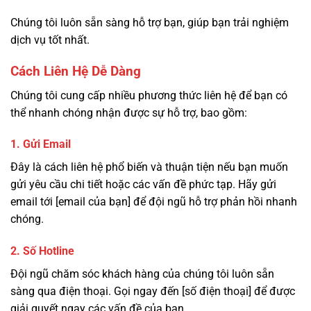
Chúng tôi luôn sẵn sàng hỗ trợ bạn, giúp bạn trải nghiệm
dịch vụ tốt nhất.
Cách Liên Hệ Dễ Dàng
Chúng tôi cung cấp nhiều phương thức liên hệ để bạn có
thể nhanh chóng nhận được sự hỗ trợ, bao gồm:
1. Gửi Email
Đây là cách liên hệ phổ biến và thuận tiện nếu bạn muốn
gửi yêu cầu chi tiết hoặc các vấn đề phức tạp. Hãy gửi
email tới [email của bạn] để đội ngũ hỗ trợ phản hồi nhanh
chóng.
2. Số Hotline
Đội ngũ chăm sóc khách hàng của chúng tôi luôn sẵn
sàng qua điện thoại. Gọi ngay đến [số điện thoại] để được
giải quyết ngay các vấn đề của bạn.