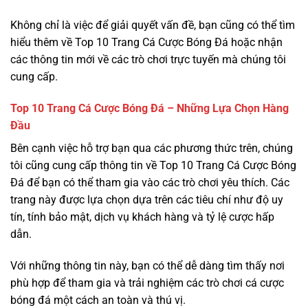
Không chỉ là việc để giải quyết vấn đề, bạn cũng có thể tìm
hiểu thêm về Top 10 Trang Cá Cược Bóng Đá hoặc nhận
các thông tin mới về các trò chơi trực tuyến mà chúng tôi
cung cấp.
Top 10 Trang Cá Cược Bóng Đá – Những Lựa Chọn Hàng
Đầu
Bên cạnh việc hỗ trợ bạn qua các phương thức trên, chúng
tôi cũng cung cấp thông tin về Top 10 Trang Cá Cược Bóng
Đá để bạn có thể tham gia vào các trò chơi yêu thích. Các
trang này được lựa chọn dựa trên các tiêu chí như độ uy
tín, tính bảo mật, dịch vụ khách hàng và tỷ lệ cược hấp
dẫn.
Với những thông tin này, bạn có thể dễ dàng tìm thấy nơi
phù hợp để tham gia và trải nghiệm các trò chơi cá cược
bóng đá một cách an toàn và thú vị.