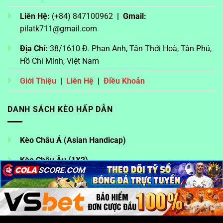
Liên Hệ:
(+84) 847100962
| Gmail:
pilatk711@gmail.com
Địa Chỉ:
38/1610 Đ. Phan Anh, Tân Thới Hoà, Tân Phú,
Hồ Chí Minh, Việt Nam
Giới Thiệu
|
Liên Hệ
|
Điều Khoản
DANH SÁCH KÈO HẤP DẪN
Kèo Châu Á (Asian Handicap)
Kèo Châu Âu (1X2)
×
×
×
Kèo Tài Xỉu (Over/Under)
Kèo Tỷ Số
Kèo Thẻ Phạt