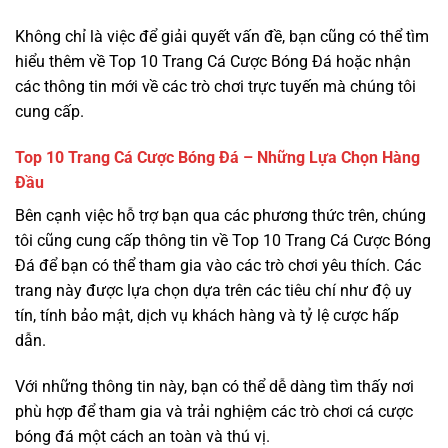
Không chỉ là việc để giải quyết vấn đề, bạn cũng có thể tìm
hiểu thêm về Top 10 Trang Cá Cược Bóng Đá hoặc nhận
các thông tin mới về các trò chơi trực tuyến mà chúng tôi
cung cấp.
Top 10 Trang Cá Cược Bóng Đá – Những Lựa Chọn Hàng
Đầu
Bên cạnh việc hỗ trợ bạn qua các phương thức trên, chúng
tôi cũng cung cấp thông tin về Top 10 Trang Cá Cược Bóng
Đá để bạn có thể tham gia vào các trò chơi yêu thích. Các
trang này được lựa chọn dựa trên các tiêu chí như độ uy
tín, tính bảo mật, dịch vụ khách hàng và tỷ lệ cược hấp
dẫn.
Với những thông tin này, bạn có thể dễ dàng tìm thấy nơi
phù hợp để tham gia và trải nghiệm các trò chơi cá cược
bóng đá một cách an toàn và thú vị.