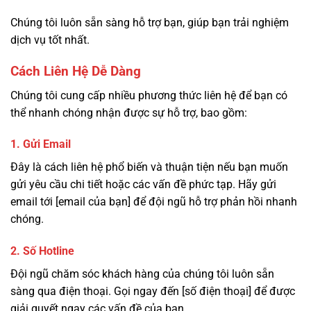
Chúng tôi luôn sẵn sàng hỗ trợ bạn, giúp bạn trải nghiệm
dịch vụ tốt nhất.
Cách Liên Hệ Dễ Dàng
Chúng tôi cung cấp nhiều phương thức liên hệ để bạn có
thể nhanh chóng nhận được sự hỗ trợ, bao gồm:
1. Gửi Email
Đây là cách liên hệ phổ biến và thuận tiện nếu bạn muốn
gửi yêu cầu chi tiết hoặc các vấn đề phức tạp. Hãy gửi
email tới [email của bạn] để đội ngũ hỗ trợ phản hồi nhanh
chóng.
2. Số Hotline
Đội ngũ chăm sóc khách hàng của chúng tôi luôn sẵn
sàng qua điện thoại. Gọi ngay đến [số điện thoại] để được
giải quyết ngay các vấn đề của bạn.