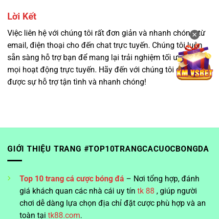
Lời Kết
Việc liên hệ với chúng tôi rất đơn giản và nhanh chóng, từ
✕
email, điện thoại cho đến chat trực tuyến. Chúng tôi luôn
sẵn sàng hỗ trợ bạn để mang lại trải nghiệm tối ưu trong
mọi hoạt động trực tuyến. Hãy đến với chúng tôi để nhận
được sự hỗ trợ tận tình và nhanh chóng!
GIỚI THIỆU TRANG #TOP10TRANGCACUOCBONGDA
Top 10 trang cá cược bóng đá
– Nơi tổng hợp, đánh
giá khách quan các nhà cái uy tín
tk 88
, giúp người
chơi dễ dàng lựa chọn địa chỉ đặt cược phù hợp và an
toàn tại
tk88.com
.