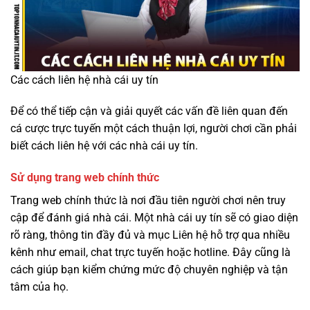
Các cách liên hệ nhà cái uy tín
Để có thể tiếp cận và giải quyết các vấn đề liên quan đến
cá cược trực tuyến một cách thuận lợi, người chơi cần phải
biết cách liên hệ với các nhà cái uy tín.
Sử dụng trang web chính thức
Trang web chính thức là nơi đầu tiên người chơi nên truy
cập để đánh giá nhà cái. Một nhà cái uy tín sẽ có giao diện
rõ ràng, thông tin đầy đủ và mục Liên hệ hỗ trợ qua nhiều
kênh như email, chat trực tuyến hoặc hotline. Đây cũng là
cách giúp bạn kiểm chứng mức độ chuyên nghiệp và tận
tâm của họ.