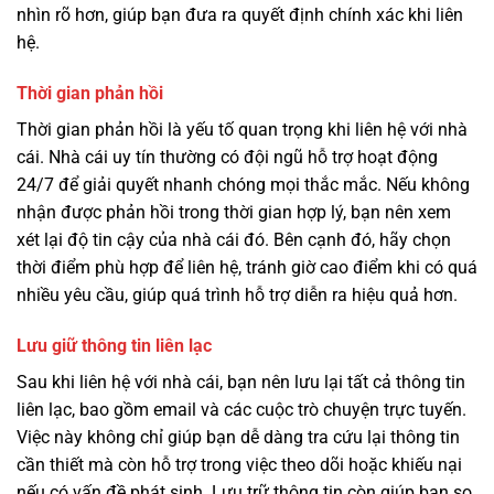
nhìn rõ hơn, giúp bạn đưa ra quyết định chính xác khi liên
hệ.
Thời gian phản hồi
Thời gian phản hồi là yếu tố quan trọng khi liên hệ với nhà
cái. Nhà cái uy tín thường có đội ngũ hỗ trợ hoạt động
24/7 để giải quyết nhanh chóng mọi thắc mắc. Nếu không
nhận được phản hồi trong thời gian hợp lý, bạn nên xem
xét lại độ tin cậy của nhà cái đó. Bên cạnh đó, hãy chọn
thời điểm phù hợp để liên hệ, tránh giờ cao điểm khi có quá
nhiều yêu cầu, giúp quá trình hỗ trợ diễn ra hiệu quả hơn.
Lưu giữ thông tin liên lạc
Sau khi liên hệ với nhà cái, bạn nên lưu lại tất cả thông tin
liên lạc, bao gồm email và các cuộc trò chuyện trực tuyến.
Việc này không chỉ giúp bạn dễ dàng tra cứu lại thông tin
cần thiết mà còn hỗ trợ trong việc theo dõi hoặc khiếu nại
nếu có vấn đề phát sinh. Lưu trữ thông tin còn giúp bạn so