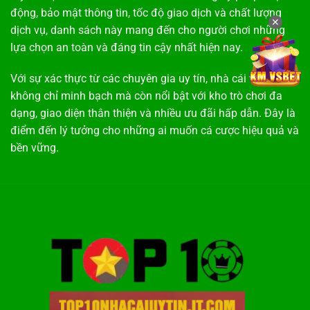
động, bảo mật thông tin, tốc độ giao dịch và chất lượng
✕
dịch vụ, danh sách này mang đến cho người chơi những
lựa chọn an toàn và đáng tin cậy nhất hiện nay.
Với sự xác thực từ các chuyên gia uy tín,
nhà cái win88
không chỉ minh bạch mà còn nổi bật với kho trò chơi đa
dạng, giao diện thân thiện và nhiều ưu đãi hấp dẫn. Đây là
điểm đến lý tưởng cho những ai muốn cá cược hiệu quả và
bền vững.