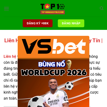
Chuyển
đến
nội
dung
ĐĂNG KÝ +88K
ĐĂNG NHẬP
Liên Hệ Dễ Dàng – Top 10 Nhà Cái Uy Tín |
×
Hiệu Quả
Liên hệ
với
top 10 nhà cái uy tín
trong thời đại số không
còn là điều quá khó, nhưng để chọn đúng cái tên thực sự
đáng tin lại là cả một quá trình đòi hỏi sự tỉnh táo và hiểu
biết. Giữa vô vàn lựa chọn hấp dẫn, người chơi cần có tiêu
chí rõ ràng và thông tin chính xác. Bài viết này sẽ giúp bạn
liên hệ với những nhà cái hàng đầu, đồng thời cung cấp
kinh nghiệm thực tế và những lưu ý cần thiết để cá cược
an toàn, hiệu quả.