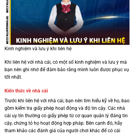
Kinh nghiệm và lưu ý khi liên hệ
Khi liên hệ với nhà cái, có một số kinh nghiệm và lưu ý mà
bạn nên ghi nhớ để đảm bảo rằng mình luôn được phục vụ
tốt nhất.
Kiến thức về nhà cái
Trước khi liên hệ với nhà cái, bạn nên tìm hiểu kỹ về họ, bao
gồm kiểm tra giấy phép hoạt động và độ tin cậy. Các nhà
cái uy tín thường có giấy phép từ cơ quan quản lý đáng tin
cậy, chứng tỏ họ hoạt động hợp pháp. Bên cạnh đó, hãy
tham khảo các đánh giá của người chơi khác để có cái