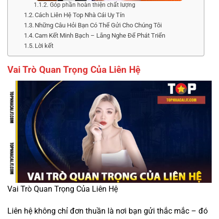
Góp phần hoàn thiện chất lượng
Cách Liên Hệ Top Nhà Cái Uy Tín
Những Câu Hỏi Bạn Có Thể Gửi Cho Chúng Tôi
Cam Kết Minh Bạch – Lắng Nghe Để Phát Triển
Lời kết
Vai Trò Quan Trọng Của Liên Hệ
Vai Trò Quan Trọng Của Liên Hệ
Liên hệ không chỉ đơn thuần là nơi bạn gửi thắc mắc – đó