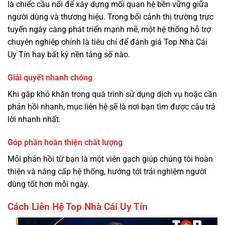
là chiếc cầu nối để xây dựng mối quan hệ bền vững giữa
người dùng và thương hiệu. Trong bối cảnh thị trường trực
tuyến ngày càng phát triển mạnh mẽ, một hệ thống hỗ trợ
chuyên nghiệp chính là tiêu chí để đánh giá Top Nhà Cái
Uy Tín hay bất kỳ nền tảng số nào.
Giải quyết nhanh chóng
Khi gặp khó khăn trong quá trình sử dụng dịch vụ hoặc cần
phản hồi nhanh, mục liên hệ sẽ là nơi bạn tìm được câu trả
lời nhanh nhất.
Góp phần hoàn thiện chất lượng
Mỗi phản hồi từ bạn là một viên gạch giúp chúng tôi hoàn
thiện và nâng cấp hệ thống, hướng tới trải nghiệm người
dùng tốt hơn mỗi ngày.
Cách Liên Hệ
Top Nhà Cái Uy Tín