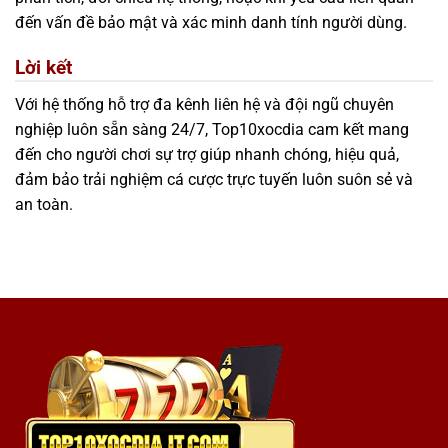
đến vấn đề bảo mật và xác minh danh tính người dùng.
Lời kết
Với hệ thống hỗ trợ đa kênh liên hệ và đội ngũ chuyên
nghiệp luôn sẵn sàng 24/7, Top10xocdia cam kết mang
đến cho người chơi sự trợ giúp nhanh chóng, hiệu quả,
đảm bảo trải nghiệm cá cược trực tuyến luôn suôn sẻ và
an toàn.