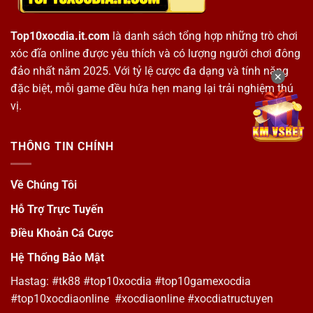
Top10xocdia.it.com
là danh sách tổng hợp những trò chơi
xóc đĩa online được yêu thích và có lượng người chơi đông
đảo nhất năm 2025. Với tỷ lệ cược đa dạng và tính năng
✕
đặc biệt, mỗi game đều hứa hẹn mang lại trải nghiệm thú
vị.
THÔNG TIN CHÍNH
Về Chúng Tôi
Hỗ Trợ Trực Tuyến
Điều Khoản Cá Cược
Hệ Thống Bảo Mật
Hastag: #
tk88
#top10xocdia #top10gamexocdia
#top10xocdiaonline #xocdiaonline #xocdiatructuyen