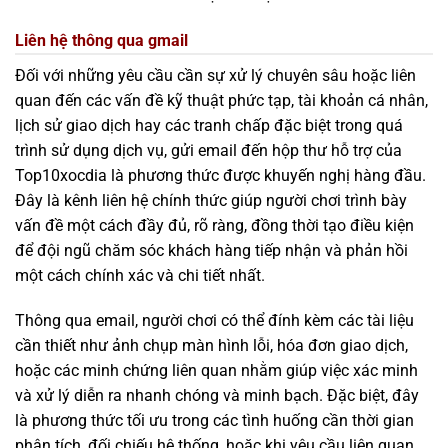
Liên hệ thông qua gmail
Đối với những yêu cầu cần sự xử lý chuyên sâu hoặc liên
quan đến các vấn đề kỹ thuật phức tạp, tài khoản cá nhân,
lịch sử giao dịch hay các tranh chấp đặc biệt trong quá
trình sử dụng dịch vụ, gửi email đến hộp thư hỗ trợ của
Top10xocdia là phương thức được khuyến nghị hàng đầu.
Đây là kênh liên hệ chính thức giúp người chơi trình bày
vấn đề một cách đầy đủ, rõ ràng, đồng thời tạo điều kiện
để đội ngũ chăm sóc khách hàng tiếp nhận và phản hồi
một cách chính xác và chi tiết nhất.
Thông qua email, người chơi có thể đính kèm các tài liệu
cần thiết như ảnh chụp màn hình lỗi, hóa đơn giao dịch,
hoặc các minh chứng liên quan nhằm giúp việc xác minh
và xử lý diễn ra nhanh chóng và minh bạch. Đặc biệt, đây
là phương thức tối ưu trong các tình huống cần thời gian
phân tích, đối chiếu hệ thống, hoặc khi yêu cầu liên quan