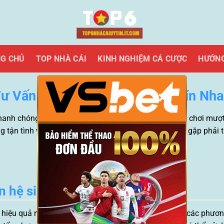
G CHỦ
TOP NHÀ CÁI
KINH NGHIỆM CÁ CƯỢC
HƯỚN
×
Tư Vấn Viên Top 6 Nhà Cái Uy Tín Nh
anh chóng là rất quan trọng để đảm bảo trải nghiệm chơi mượt m
g tận tình và sẵn sàng giải quyết mọi vấn đề mà bạn gặp phải t
 hệ siêu tốc tại trang web
 hiệu quả nhất, nhà cái uy tín luôn cung cấp đa dạng các phươ