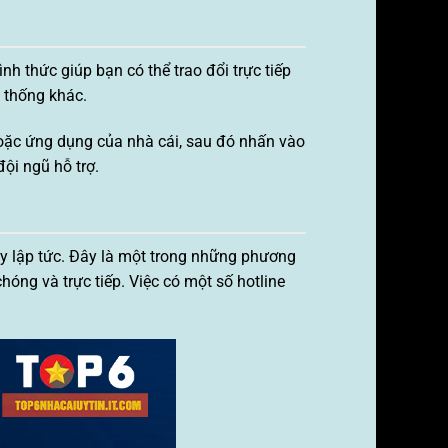
h thức giúp bạn có thể trao đổi trực tiếp
 thống khác.
 hoặc ứng dụng của nhà cái, sau đó nhấn vào
đội ngũ hỗ trợ.
gay lập tức. Đây là một trong những phương
hóng và trực tiếp. Việc có một số hotline