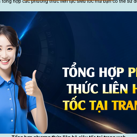
 tổng hợp các phương thức liên lạc siêu tốc mà bạn có thể sử d