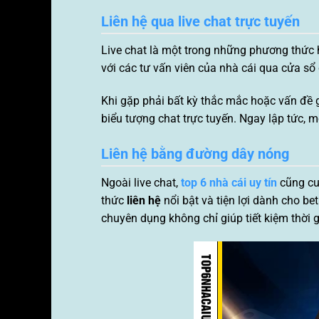
Liên hệ qua live chat trực tuyến
Live chat là một trong những phương thức h
với các tư vấn viên của nhà cái qua cửa s
Khi gặp phải bất kỳ thắc mắc hoặc vấn đề g
biểu tượng chat trực tuyến. Ngay lập tức, mộ
Liên hệ bằng đường dây nóng
Ngoài live chat,
top 6 nhà cái uy tín
cũng cu
thức
liên hệ
nổi bật và tiện lợi dành cho b
chuyên dụng không chỉ giúp tiết kiệm thời 