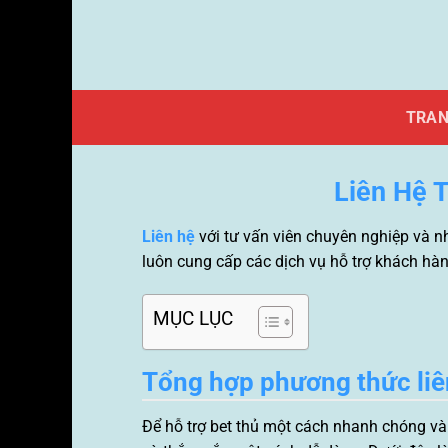
Chuyển
đến
nội
dung
TRAN
Liên Hệ 
Liên hệ
với tư vấn viên chuyên nghiệp và nh
luôn cung cấp các dịch vụ hỗ trợ khách hàn
MỤC LỤC
Tổng hợp phương thức liên
Để hỗ trợ bet thủ một cách nhanh chóng và