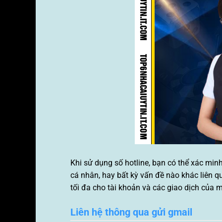
Khi sử dụng số hotline, bạn có thể xác min
cá nhân, hay bất kỳ vấn đề nào khác liên 
tối đa cho tài khoản và các giao dịch của m
Liên hệ thông qua gửi gmail