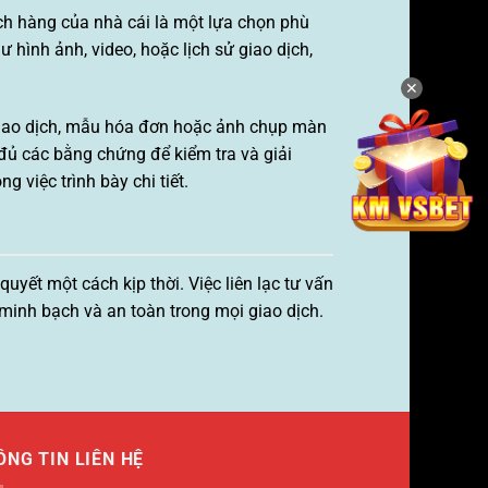
ch hàng của nhà cái là một lựa chọn phù
 hình ảnh, video, hoặc lịch sử giao dịch,
✕
 giao dịch, mẫu hóa đơn hoặc ảnh chụp màn
 đủ các bằng chứng để kiểm tra và giải
g việc trình bày chi tiết.
yết một cách kịp thời. Việc liên lạc tư vấn
minh bạch và an toàn trong mọi giao dịch.
ÔNG TIN LIÊN HỆ