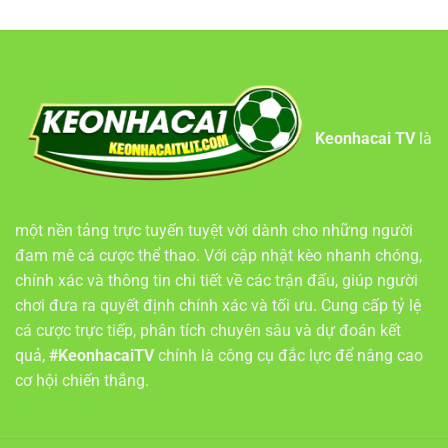
Keonhacai TV
là
một nền tảng trực tuyến tuyệt vời dành cho những người
đam mê cá cược thể thao. Với cập nhật kèo nhanh chóng,
chính xác và thông tin chi tiết về các trận đấu, giúp người
chơi đưa ra quyết định chính xác và tối ưu. Cung cấp tỷ lệ
cá cược trực tiếp, phân tích chuyên sâu và dự đoán kết
quả,
#KeonhacaiTV
chính là công cụ đắc lực để nâng cao
cơ hội chiến thắng.