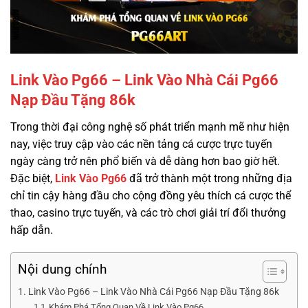
Link Vào Pg66 – Link Vào Nhà Cái Pg66
Nạp Đầu Tặng 86k
Trong thời đại công nghệ số phát triển mạnh mẽ như hiện
nay, việc truy cập vào các nền tảng cá cược trực tuyến
ngày càng trở nên phổ biến và dễ dàng hơn bao giờ hết.
Đặc biệt,
Link Vào Pg66
đã trở thành một trong những địa
chỉ tin cậy hàng đầu cho cộng đồng yêu thích cá cược thể
thao, casino trực tuyến, và các trò chơi giải trí đổi thưởng
hấp dẫn.
Nội dung chính
Link Vào Pg66 – Link Vào Nhà Cái Pg66 Nạp Đầu Tặng 86k
Khám Phá Tổng Quan Về Link Vào Pg66