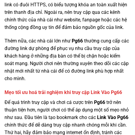
link có đuôi HTTPS, có biểu tượng khóa an toàn xuất hiện
trên thanh địa chỉ. Ngoài ra, nên truy cập qua các kênh
chính thức của nhà cái như website, fanpage hoặc các hệ
thống cộng đồng uy tín để đảm bảo nguồn gốc của link.
Thêm nữa, các nhà cái lớn như
Pg66
thường cung cấp các
đường link dự phòng để phục vụ nhu cầu truy cập của
khách hàng ở những địa bàn có thể bị chặn hoặc kiểm
soát mạng. Người chơi nên thường xuyên theo dõi các cập
nhật mới nhất từ nhà cái để có đường link phù hợp nhất
cho mình.
Mẹo tối ưu hoá trải nghiệm khi truy cập Link Vào Pg66
Để quá trình truy cập và chơi cá cược trên
Pg66
trở nên
thuận tiện hơn, người chơi có thể áp dụng một số mẹo nhỏ
như sau. Đầu tiên là tạo bookmark cho các
Link Vào Pg66
chính thức để dễ dàng truy cập nhanh chóng mỗi khi cần.
Thứ hai, hãy đảm bảo mạng internet ổn định, tránh các