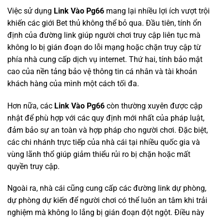
Việc sử dụng
Link Vào Pg66
mang lại nhiều lợi ích vượt trội
khiến các giới Bet thủ không thể bỏ qua. Đầu tiên, tính ổn
định của đường link giúp người chơi truy cập liên tục mà
không lo bị gián đoạn do lỗi mạng hoặc chặn truy cập từ
phía nhà cung cấp dịch vụ internet. Thứ hai, tính bảo mật
cao của nền tảng bảo vệ thông tin cá nhân và tài khoản
khách hàng của mình một cách tối đa.
Hơn nữa, các
Link Vào Pg66
còn thường xuyên được cập
nhật để phù hợp với các quy định mới nhất của pháp luật,
đảm bảo sự an toàn và hợp pháp cho người chơi. Đặc biệt,
các chi nhánh trực tiếp của nhà cái tại nhiều quốc gia và
vùng lãnh thổ giúp giảm thiểu rủi ro bị chặn hoặc mất
quyền truy cập.
Ngoài ra, nhà cái cũng cung cấp các đường link dự phòng,
dự phòng dự kiến để người chơi có thể luôn an tâm khi trải
nghiệm mà không lo lắng bị gián đoạn đột ngột. Điều này