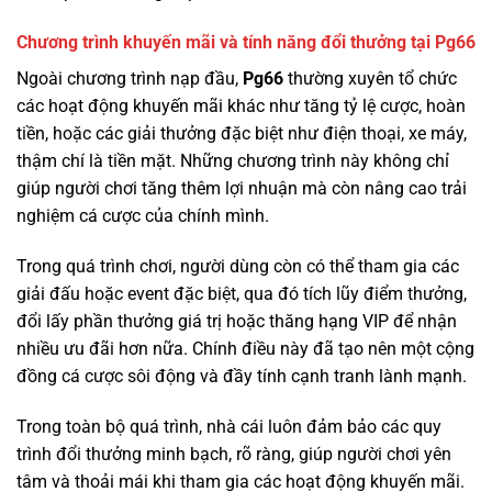
Chương trình khuyến mãi và tính năng đổi thưởng tại Pg66
Ngoài chương trình nạp đầu,
Pg66
thường xuyên tổ chức
các hoạt động khuyến mãi khác như tăng tỷ lệ cược, hoàn
tiền, hoặc các giải thưởng đặc biệt như điện thoại, xe máy,
thậm chí là tiền mặt. Những chương trình này không chỉ
giúp người chơi tăng thêm lợi nhuận mà còn nâng cao trải
nghiệm cá cược của chính mình.
Trong quá trình chơi, người dùng còn có thể tham gia các
giải đấu hoặc event đặc biệt, qua đó tích lũy điểm thưởng,
đổi lấy phần thưởng giá trị hoặc thăng hạng VIP để nhận
nhiều ưu đãi hơn nữa. Chính điều này đã tạo nên một cộng
đồng cá cược sôi động và đầy tính cạnh tranh lành mạnh.
Trong toàn bộ quá trình, nhà cái luôn đảm bảo các quy
trình đổi thưởng minh bạch, rõ ràng, giúp người chơi yên
tâm và thoải mái khi tham gia các hoạt động khuyến mãi.