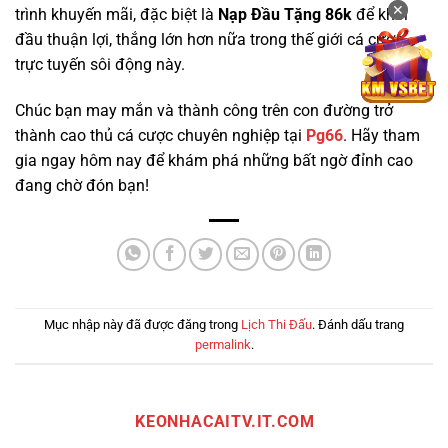
✕
✕
trình khuyến mãi, đặc biệt là
Nạp Đầu Tặng 86k
để khởi
đầu thuận lợi, thắng lớn hơn nữa trong thế giới cá cược
trực tuyến sôi động này.
Chúc bạn may mắn và thành công trên con đường trở
thành cao thủ cá cược chuyên nghiệp tại
Pg66
. Hãy tham
gia ngay hôm nay để khám phá những bất ngờ đỉnh cao
đang chờ đón bạn!
Mục nhập này đã được đăng trong
Lịch Thi Đấu
. Đánh dấu trang
permalink
.
KEONHACAITV.IT.COM