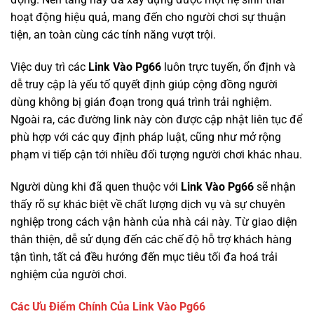
hoạt động hiệu quả, mang đến cho người chơi sự thuận
tiện, an toàn cùng các tính năng vượt trội.
Việc duy trì các
Link Vào Pg66
luôn trực tuyến, ổn định và
dễ truy cập là yếu tố quyết định giúp cộng đồng người
dùng không bị gián đoạn trong quá trình trải nghiệm.
Ngoài ra, các đường link này còn được cập nhật liên tục để
phù hợp với các quy định pháp luật, cũng như mở rộng
phạm vi tiếp cận tới nhiều đối tượng người chơi khác nhau.
Người dùng khi đã quen thuộc với
Link Vào Pg66
sẽ nhận
thấy rõ sự khác biệt về chất lượng dịch vụ và sự chuyên
nghiệp trong cách vận hành của nhà cái này. Từ giao diện
thân thiện, dễ sử dụng đến các chế độ hỗ trợ khách hàng
tận tình, tất cả đều hướng đến mục tiêu tối đa hoá trải
nghiệm của người chơi.
Các Ưu Điểm Chính Của Link Vào Pg66