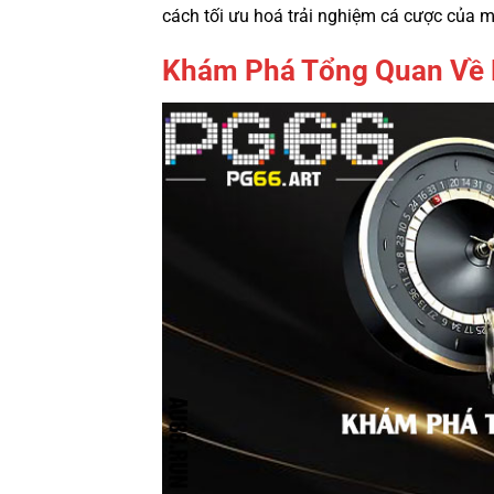
cách tối ưu hoá trải nghiệm cá cược của m
Khám Phá Tổng Quan Về 