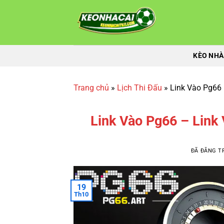
Chuyển
đến
nội
dung
KÈO NHÀ
Trang chủ
»
Lịch Thi Đấu
»
Link Vào Pg66
Link Vào Pg66 – Link
ĐÃ ĐĂNG 
19
Th10