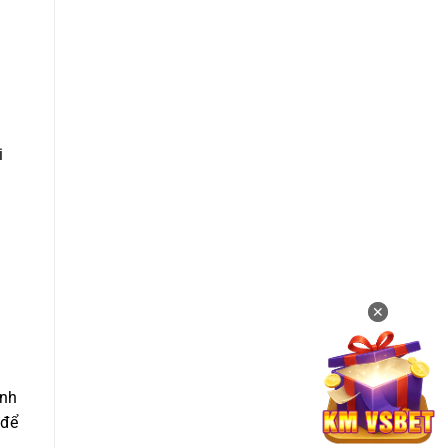
i
✕
✕
ánh
 để