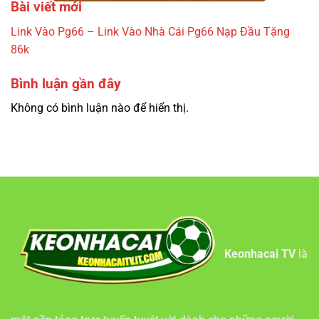
Bài viết mới
Link Vào Pg66 – Link Vào Nhà Cái Pg66 Nạp Đầu Tặng
86k
Bình luận gần đây
Không có bình luận nào để hiển thị.
Keonhacai TV
là