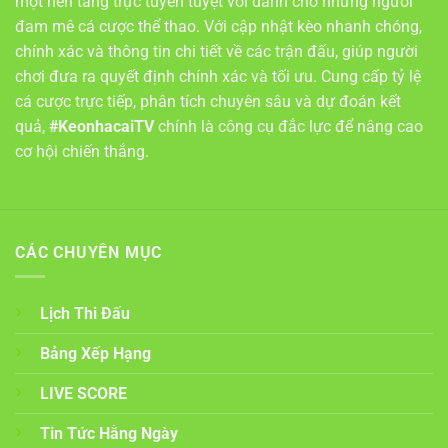
một nền tảng trực tuyến tuyệt vời dành cho những người
đam mê cá cược thể thao. Với cập nhật kèo nhanh chóng,
chính xác và thông tin chi tiết về các trận đấu, giúp người
chơi đưa ra quyết định chính xác và tối ưu. Cung cấp tỷ lệ
cá cược trực tiếp, phân tích chuyên sâu và dự đoán kết
quả,
#KeonhacaiTV
chính là công cụ đắc lực để nâng cao
cơ hội chiến thắng.
CÁC CHUYÊN MỤC
Lịch Thi Đấu
Bảng Xếp Hạng
LIVE SCORE
Tin Tức Hằng Ngày