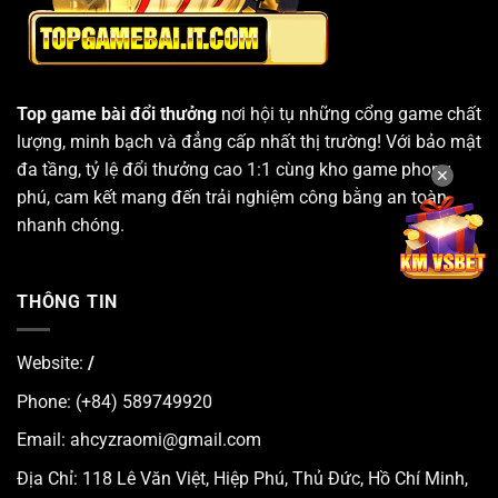
Top game bài đổi thưởng
nơi hội tụ những cổng game chất
lượng, minh bạch và đẳng cấp nhất thị trường! Với bảo mật
đa tầng, tỷ lệ đổi thưởng cao 1:1 cùng kho game phong
✕
phú, cam kết mang đến trải nghiệm công bằng an toàn
nhanh chóng.
THÔNG TIN
Website:
/
Phone: (+84) 589749920
Email:
ahcyzraomi@gmail.com
Địa Chỉ: 118 Lê Văn Việt, Hiệp Phú, Thủ Đức, Hồ Chí Minh,