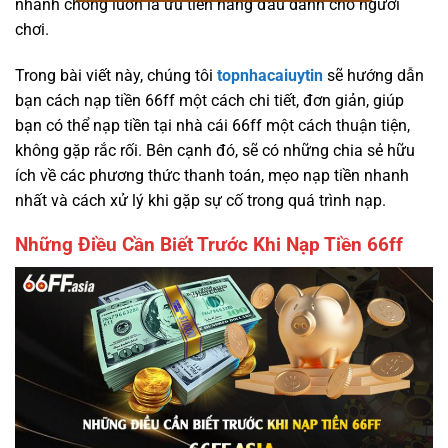
nhanh chóng luôn là ưu tiên hàng đầu dành cho người
chơi.
Trong bài viết này, chúng tôi
topnhacaiuytin
sẽ hướng dẫn
bạn cách nạp tiền 66ff một cách chi tiết, đơn giản, giúp
bạn có thể nạp tiền tại nhà cái 66ff một cách thuận tiện,
không gặp rắc rối. Bên cạnh đó, sẽ có những chia sẻ hữu
ích về các phương thức thanh toán, mẹo nạp tiền nhanh
nhất và cách xử lý khi gặp sự cố trong quá trình nạp.
Những Điều Cần Biết Trước Khi Nạp Tiền 66ff