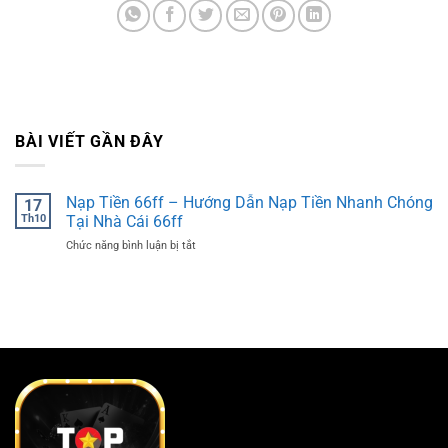
BÀI VIẾT GẦN ĐÂY
Nạp Tiền 66ff – Hướng Dẫn Nạp Tiền Nhanh Chóng
17
Th10
Tại Nhà Cái 66ff
ở
Chức năng bình luận bị tắt
Nạp
Tiền
66ff
–
Hướng
Dẫn
Nạp
Tiền
Nhanh
Chóng
Tại