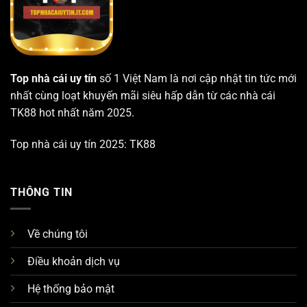
Nhà
Cái
66ff
Top nhà cái uy tín
số 1 Việt Nam là nơi cập nhật tin tức mới
nhất cùng loạt khuyến mãi siêu hấp dẫn từ các nhà cái
TK88
hot nhất năm 2025.
Top nhà cái uy tín 2025:
TK88
THÔNG TIN
Về chúng tôi
Điều khoản dịch vụ
Hệ thống bảo mật