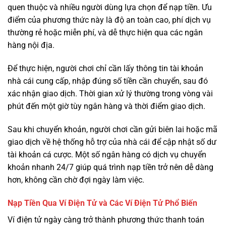
quen thuộc và nhiều người dùng lựa chọn để nạp tiền. Ưu
điểm của phương thức này là độ an toàn cao, phí dịch vụ
thường rẻ hoặc miễn phí, và dễ thực hiện qua các ngân
hàng nội địa.
Để thực hiện, người chơi chỉ cần lấy thông tin tài khoản
nhà cái cung cấp, nhập đúng số tiền cần chuyển, sau đó
xác nhận giao dịch. Thời gian xử lý thường trong vòng vài
phút đến một giờ tùy ngân hàng và thời điểm giao dịch.
Sau khi chuyển khoản, người chơi cần gửi biên lai hoặc mã
giao dịch về hệ thống hỗ trợ của nhà cái để cập nhật số dư
tài khoản cá cược. Một số ngân hàng có dịch vụ chuyển
khoản nhanh 24/7 giúp quá trình nạp tiền trở nên dễ dàng
hơn, không cần chờ đợi ngày làm việc.
Nạp Tiền Qua Ví Điện Tử và Các Ví Điện Tử Phổ Biến
Ví điện tử ngày càng trở thành phương thức thanh toán