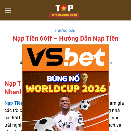
Chuyển
đến
nội
dung
HƯỚNG DẪN
Nạp Tiền 66ff – Hướng Dẫn Nạp Tiền
Nhanh Chóng Tại Nhà Cái 66ff
×
ĐÃ ĐĂNG TRÊN
17.10.2025
BỞI
TOPNHACAIUYTIN.IT.COM
Nạp Tiền 66ff – Hướng Dẫn Nạp Tiền
Nhanh Chóng Tại Nhà Cái 66ff
Nạp Tiền 66ff
là bước quan trọng nhất để có thể tham gia
các trò chơi, cược thắng thua trực tiếp trên nền tảng nhà
cái 66ff. Để sở hữu những phần thưởng giá trị cũng như
trải nghiệm dịch vụ mượt mà, việc nạp tiền đúng cách và