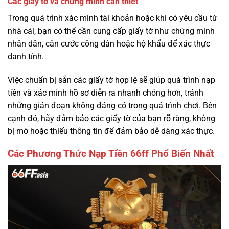
Các giấy tờ và chứng minh cần thiết
Trong quá trình xác minh tài khoản hoặc khi có yêu cầu từ
nhà cái, bạn có thể cần cung cấp giấy tờ như chứng minh
nhân dân, căn cước công dân hoặc hộ khẩu để xác thực
danh tính.
Việc chuẩn bị sẵn các giấy tờ hợp lệ sẽ giúp quá trình nạp
tiền và xác minh hồ sơ diễn ra nhanh chóng hơn, tránh
những gián đoạn không đáng có trong quá trình chơi. Bên
cạnh đó, hãy đảm bảo các giấy tờ của bạn rõ ràng, không
bị mờ hoặc thiếu thông tin để đảm bảo dễ dàng xác thực.
Các Phương Thức Nạp Tiền 66ff Phổ Biến Nhất