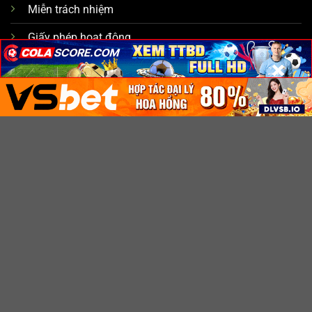
Miễn trách nhiệm
Giấy phép hoạt động
×
×
×
Hỏi và đáp
HỖ TRỢ
Website:
/
Email:
seligc557@gmail.com
Hotline: (+84) 523546095
Địa chỉ: 29 Đ. Cao Thắng, Phường 2, Quận 3, Hồ Chí
Minh, Việt Nam
Mã bưu: 700000