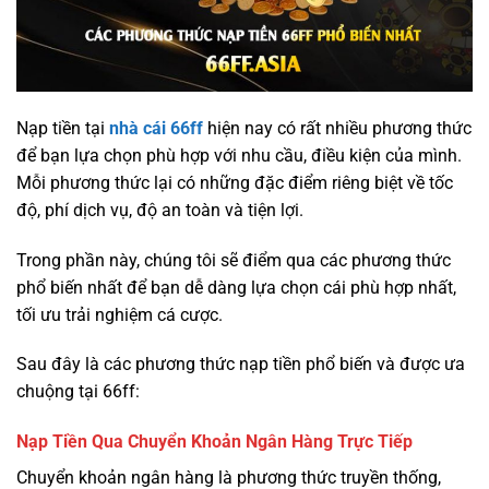
Nạp tiền tại
nhà cái 66ff
hiện nay có rất nhiều phương thức
để bạn lựa chọn phù hợp với nhu cầu, điều kiện của mình.
Mỗi phương thức lại có những đặc điểm riêng biệt về tốc
độ, phí dịch vụ, độ an toàn và tiện lợi.
Trong phần này, chúng tôi sẽ điểm qua các phương thức
phổ biến nhất để bạn dễ dàng lựa chọn cái phù hợp nhất,
tối ưu trải nghiệm cá cược.
Sau đây là các phương thức nạp tiền phổ biến và được ưa
chuộng tại 66ff:
Nạp Tiền Qua Chuyển Khoản Ngân Hàng Trực Tiếp
Chuyển khoản ngân hàng là phương thức truyền thống,