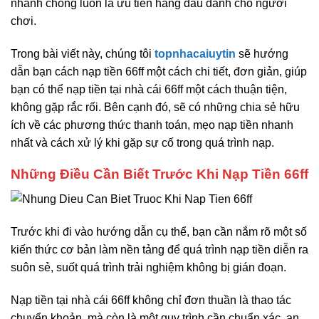
nhanh chóng luôn là ưu tiên hàng đầu dành cho người
chơi.
Trong bài viết này, chúng tôi
topnhacaiuytin
sẽ hướng dẫn
bạn cách nạp tiền 66ff một cách chi tiết, đơn giản, giúp
bạn có thể nạp tiền tại nhà cái 66ff một cách thuận tiện,
không gặp rắc rối. Bên cạnh đó, sẽ có những chia sẻ hữu
ích về các phương thức thanh toán, mẹo nạp tiền nhanh
nhất và cách xử lý khi gặp sự cố trong quá trình nạp.
Những Điều Cần Biết Trước Khi Nạp Tiền 66ff
Trước khi đi vào hướng dẫn cụ thể, bạn cần nắm rõ một số
kiến thức cơ bản làm nền tảng để quá trình nạp tiền diễn ra
suôn sẻ, suốt quá trình trải nghiệm không bị gián đoạn.
Nạp tiền tại nhà cái 66ff không chỉ đơn thuần là thao tác
chuyển khoản, mà còn là một quy trình cần chuẩn xác, an