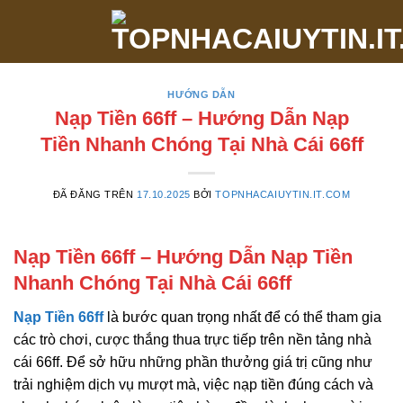
Chuyển
đến
nội
dung
HƯỚNG DẪN
Nạp Tiền 66ff – Hướng Dẫn Nạp Tiền
Nhanh Chóng Tại Nhà Cái 66ff
ĐÃ ĐĂNG TRÊN
17.10.2025
BỞI
TOPNHACAIUYTIN.IT.COM
Nạp Tiền 66ff – Hướng Dẫn Nạp Tiền
Nhanh Chóng Tại Nhà Cái 66ff
Nạp Tiền 66ff
là bước quan trọng nhất để có thể tham gia
các trò chơi, cược thắng thua trực tiếp trên nền tảng nhà
cái 66ff. Để sở hữu những phần thưởng giá trị cũng như
trải nghiệm dịch vụ mượt mà, việc nạp tiền đúng cách và