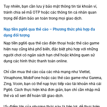
Tuy nhiên, bạn cần lưu ý bảo mật thông tin tài khoản ví,
tránh chia sẻ mã OTP hoặc các thông tin cá nhân quan
trọng để đảm bảo an toàn trong mọi giao dịch.
Nạp tiền pg66 qua thẻ cào – Phương thức phù hợp đa
dạng đối tượng
Nạp tiền pg66 qua thẻ cào điện thoại hoặc thẻ cào game
hiện nay cũng khá phổ biến, đặc biệt phù hợp với những
người chơi có ngân sách hạn chế hoặc không quen sử
dụng các hình thức thanh toán online.
Chỉ cần mua thẻ cào của các nhà mạng như Viettel,
Vinaphone, MobiFone hoặc các thẻ cào game như Garena,
Zing, Vcoin, bạn có thể nạp trực tiếp vào tài khoản nhà cái
Pg66. Cách thực hiện khá đơn giản, bạn chỉ cần nhập mã
thẻ và số seri để hoàn tất giao dịch.
Ưu điểm lớn của phương thức này là tiện lợi, dễ thực hiện