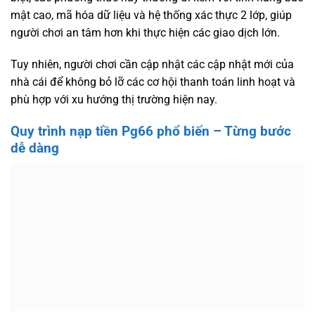
mật cao, mã hóa dữ liệu và hệ thống xác thực 2 lớp, giúp
người chơi an tâm hơn khi thực hiện các giao dịch lớn.
Tuy nhiên, người chơi cần cập nhật các cập nhật mới của
nhà cái để không bỏ lỡ các cơ hội thanh toán linh hoạt và
phù hợp với xu hướng thị trường hiện nay.
Quy trình nạp tiền Pg66 phổ biến – Từng bước
dễ dàng