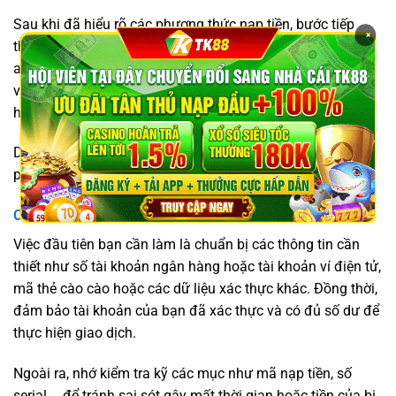
Sau khi đã hiểu rõ các phương thức nạp tiền, bước tiếp
×
theo là thực hiện quy trình nạp tiền một cách chính xác và
an toàn. Điều này đòi hỏi sự chuẩn bị kỹ lưỡng, đặc biệt là
việc kiểm tra các thông tin liên quan và tuân thủ đúng các
hướng dẫn của nhà cái.
Dưới đây là các bước chung để nạp tiền Pg66 qua từng
phương thức chính:
Chuẩn bị thông tin và tài khoản thanh toán
Việc đầu tiên bạn cần làm là chuẩn bị các thông tin cần
thiết như số tài khoản ngân hàng hoặc tài khoản ví điện tử,
mã thẻ cào cào hoặc các dữ liệu xác thực khác. Đồng thời,
đảm bảo tài khoản của bạn đã xác thực và có đủ số dư để
thực hiện giao dịch.
Ngoài ra, nhớ kiểm tra kỹ các mục như mã nạp tiền, số
serial,… để tránh sai sót gây mất thời gian hoặc tiền của bị