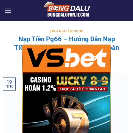
Chuyển
đến
nội
dung
KINH NGHIỆM CƯỢC
Nạp Tiền Pg66 – Hướng Dẫn Nạp
Tiền Vào Tài Khoản Nhà Cái An Toàn
×
×
ĐÃ ĐĂNG TRÊN
19.10.2025
BỞI
BONGDALUFUN.IT.COM
19
Th10