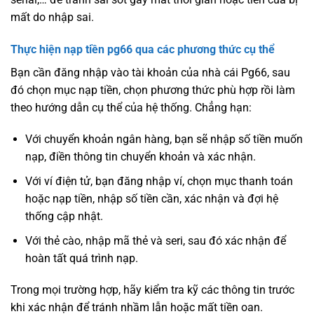
mất do nhập sai.
Thực hiện nạp tiền pg66 qua các phương thức cụ thể
Bạn cần đăng nhập vào tài khoản của nhà cái Pg66, sau
đó chọn mục nạp tiền, chọn phương thức phù hợp rồi làm
theo hướng dẫn cụ thể của hệ thống. Chẳng hạn:
Với chuyển khoản ngân hàng, bạn sẽ nhập số tiền muốn
nạp, điền thông tin chuyển khoản và xác nhận.
Với ví điện tử, bạn đăng nhập ví, chọn mục thanh toán
hoặc nạp tiền, nhập số tiền cần, xác nhận và đợi hệ
thống cập nhật.
Với thẻ cào, nhập mã thẻ và seri, sau đó xác nhận để
hoàn tất quá trình nạp.
Trong mọi trường hợp, hãy kiểm tra kỹ các thông tin trước
khi xác nhận để tránh nhầm lẫn hoặc mất tiền oan.