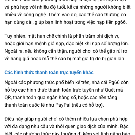
và phù hợp với nhiều độ tuổi, kể cả những người không biết
nhiều về công nghệ. Thêm vào đó, các thẻ cào thường có
hạn dùng dài, giúp bạn linh hoạt trong việc nạp tiền pg66.
Tuy nhiên, mặt hạn chế chính là phần trăm phí dịch vụ
hoặc giới hạn mệnh giá nạp, đặc biệt khi nạp số lượng lớn.
Ngoài ra, nếu không cẩn thận, người chơi có thể gặp rủi ro
về hàng giả hoặc mã thẻ cào bị mất giá trị do bị gian lận.
Các hình thức thanh toán trực tuyến khác
Ngoài các phương thức phổ biến kể trên, nhà cái Pg66 còn
hỗ trợ các hình thức thanh toán trực tuyến như Quét mã
QR, thanh toán qua ngân hàng số, hoặc các nền tảng
thanh toán quốc tế như PayPal (nếu có hỗ trợ).
Điều này giúp người chơi có thêm nhiều lựa chọn phù hợp
với đa dạng nhu cầu và thói quen giao dịch của mình. Đặc
biệt, các phương thức này thường đi kèm với tính năng bảo