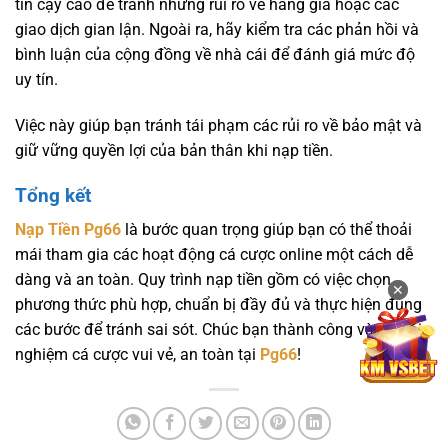
tin cậy cao để tránh những rủi ro về hàng giả hoặc các
giao dịch gian lận. Ngoài ra, hãy kiểm tra các phản hồi và
bình luận của cộng đồng về nhà cái để đánh giá mức độ
uy tín.
Việc này giúp bạn tránh tái phạm các rủi ro về bảo mật và
giữ vững quyền lợi của bản thân khi nạp tiền.
Tổng kết
Nạp Tiền Pg66
là bước quan trọng giúp bạn có thể thoải
mái tham gia các hoạt động cá cược online một cách dễ
dàng và an toàn. Quy trình nạp tiền gồm có việc chọn
✕
✕
phương thức phù hợp, chuẩn bị đầy đủ và thực hiện đúng
các bước để tránh sai sót. Chúc bạn thành công và có trải
nghiệm cá cược vui vẻ, an toàn tại
Pg66
!