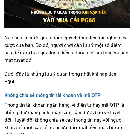
Nạp tiền là bước quan trọng quyết định đến trải nghiệm cá
cược của bạn. Do đó, người chơi cần lưu ý một số điểm
sau để đảm bảo quá trình diễn ra thuận lợi, an toàn và bảo
mật tuyệt đối.
Dưới đây là những lưu ý quan trọng nhất khi nạp tiền
Pg66:
Không chia sẻ thông tin tài khoản và mã OTP
Thông tin tài khoản ngân hàng, ví điện tử hay mã OTP là
những thứ mang tính nhạy cảm, cần được bảo vệ tuyệt
đối. Tuyệt đối không chia sẻ các thông tin này với người
khác để tránh các rủi ro bị lừa đảo, mất tiền hoặc bị xâm