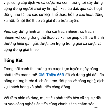
việc cung cấp dịch vụ cá cược mà còn hướng tới xây dựng
cộng đồng người chơi uy tín, gắn kết lâu dài, qua các hoạt
động như tài trợ các sự kiện thể thao, hỗ trợ các hoạt động
xã hội, lễ hội thể thao và giải đấu trực tuyến.
Việc xây dựng hình ảnh nhà cái trách nhiệm, có trách
nhiệm với cộng đồng thể thao và xã hội giúp 66ff trở thành
thương hiệu gần gũi, được tôn trọng trong giới cá cược và
cộng đồng giải trí số.
Tổng Kết
Trong bối cảnh thị trường cá cược trực tuyến ngày càng
phát triển mạnh mẽ,
Giới Thiệu 66ff
đã và đang ghi dấu ấn
bằng những bước đi chiến lược, đột phá về công nghệ, dịch
vụ khách hàng và phát triển cộng đồng.
Với tầm nhìn rõ ràng, mục tiêu phát triển bền vững, sự đầu
tư vào công nghệ tiên tiến cùng chính sách chăm sóc