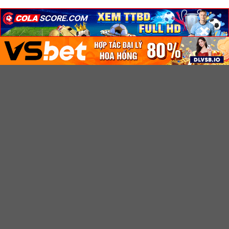
Miễn Trừ Trách Nhiệm
×
×
×
Câu Hỏi Thường Gặp
LIÊN KẾT
Game Bài Đổi Thưởng
Website:
/
Gmail:
carsenymendozav@gmail.com
SĐT: (+84) 939176031
Địa Chỉ: 3 Phùng Khắc Hoan, Đa Kao, Quận 1, Hồ Chí Minh,
Việt Nam