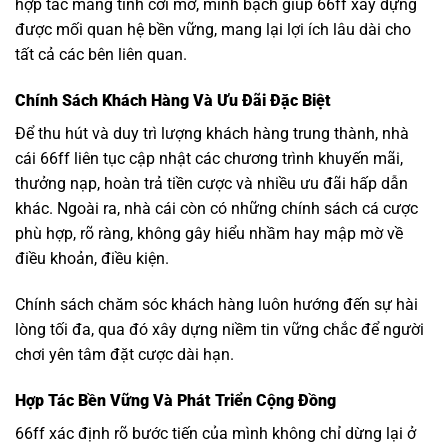
hợp tác mang tính cởi mở, minh bạch giúp 66ff xây dựng
được mối quan hệ bền vững, mang lại lợi ích lâu dài cho
tất cả các bên liên quan.
Chính Sách Khách Hàng Và Ưu Đãi Đặc Biệt
Để thu hút và duy trì lượng khách hàng trung thành, nhà
cái 66ff liên tục cập nhật các chương trình khuyến mãi,
thưởng nạp, hoàn trả tiền cược và nhiều ưu đãi hấp dẫn
khác. Ngoài ra, nhà cái còn có những chính sách cá cược
phù hợp, rõ ràng, không gây hiểu nhầm hay mập mờ về
điều khoản, điều kiện.
Chính sách chăm sóc khách hàng luôn hướng đến sự hài
lòng tối đa, qua đó xây dựng niềm tin vững chắc để người
chơi yên tâm đặt cược dài hạn.
Hợp Tác Bền Vững Và Phát Triển Cộng Đồng
66ff xác định rõ bước tiến của mình không chỉ dừng lại ở