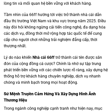
lòng tin và mối quan hệ bền vững với khách hàng.
Tầm nhìn của 66ff hướng tới việc trở thành nhà cái dẫn
đầu thị trường Việt Nam và khu vực trong năm 2025. Điều
này đòi hỏi không ngừng cải tiến công nghệ, đa dạng hóa
các dịch vụ, đồng thời mở rộng hợp tác quốc tế để cung
cấp cho người chơi những trải nghiệm đẳng cấp, thời
thượng nhất.
Lý do nào khiến
Nhà cái 66ff
trở thành cái tên được săn
đón của cộng đồng cá cược? Chính là nhờ sự tập trung
phát triển bền vững với các chiến lược rõ ràng, xây dựng hệ
thống hỗ trợ khách hàng chuyên nghiệp, dịch vụ nhanh
chóng và minh bạch trong mọi hoạt động.
Sứ Mệnh Truyền Cảm Hứng Và Xây Dựng Hình Ảnh
Thương Hiệu
Trong ngành công nghiệp cạnh tranh như hiện nay, mục