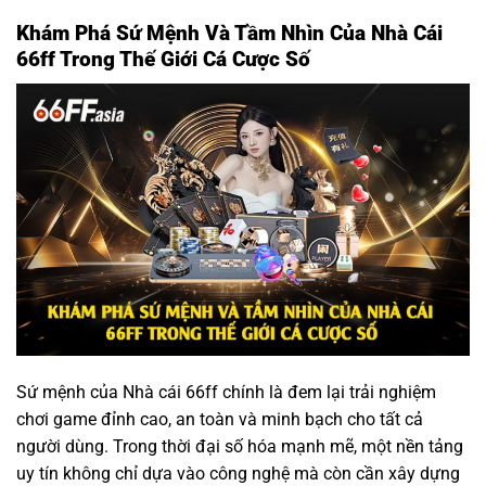
Khám Phá Sứ Mệnh Và Tầm Nhìn Của Nhà Cái
66ff Trong Thế Giới Cá Cược Số
Sứ mệnh của Nhà cái 66ff chính là đem lại trải nghiệm
chơi game đỉnh cao, an toàn và minh bạch cho tất cả
người dùng. Trong thời đại số hóa mạnh mẽ, một nền tảng
uy tín không chỉ dựa vào công nghệ mà còn cần xây dựng