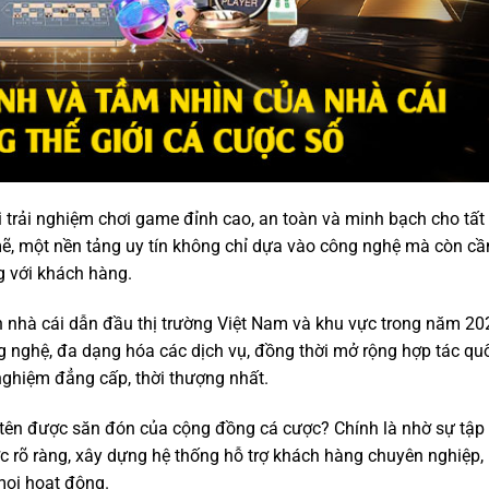
 trải nghiệm chơi game đỉnh cao, an toàn và minh bạch cho tất
ẽ, một nền tảng uy tín không chỉ dựa vào công nghệ mà còn cầ
g với khách hàng.
h nhà cái dẫn đầu thị trường Việt Nam và khu vực trong năm 20
g nghệ, đa dạng hóa các dịch vụ, đồng thời mở rộng hợp tác qu
nghiệm đẳng cấp, thời thượng nhất.
 tên được săn đón của cộng đồng cá cược? Chính là nhờ sự tập
ợc rõ ràng, xây dựng hệ thống hỗ trợ khách hàng chuyên nghiệp,
mọi hoạt động.