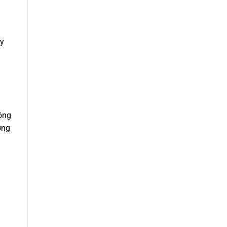
ây
cộng
ờng