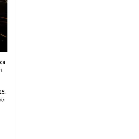
 cả
n
25.
ốc