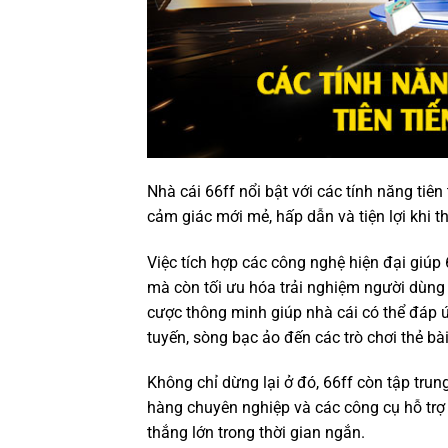
Nhà cái 66ff nổi bật với các tính năng tiên
cảm giác mới mẻ, hấp dẫn và tiện lợi khi t
Việc tích hợp các công nghệ hiện đại giúp 
mà còn tối ưu hóa trải nghiệm người dùng 
cược thông minh giúp nhà cái có thể đáp 
tuyến, sòng bạc ảo đến các trò chơi thẻ bài
Không chỉ dừng lại ở đó, 66ff còn tập tr
hàng chuyên nghiệp và các công cụ hỗ trợ 
thắng lớn trong thời gian ngắn.