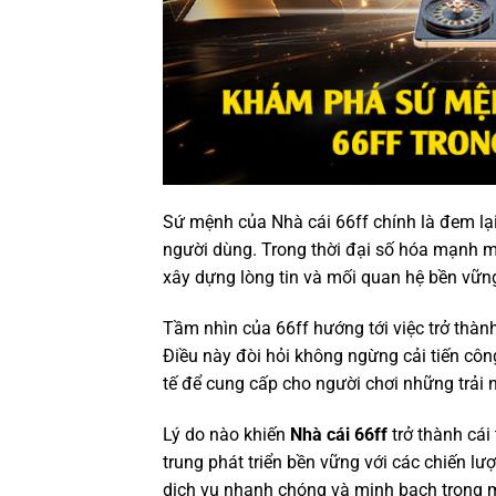
Sứ mệnh của Nhà cái 66ff chính là đem lại
người dùng. Trong thời đại số hóa mạnh m
xây dựng lòng tin và mối quan hệ bền vữn
Tầm nhìn của 66ff hướng tới việc trở thàn
Điều này đòi hỏi không ngừng cải tiến côn
tế để cung cấp cho người chơi những trải 
Lý do nào khiến
Nhà cái 66ff
trở thành cái
trung phát triển bền vững với các chiến lư
dịch vụ nhanh chóng và minh bạch trong 