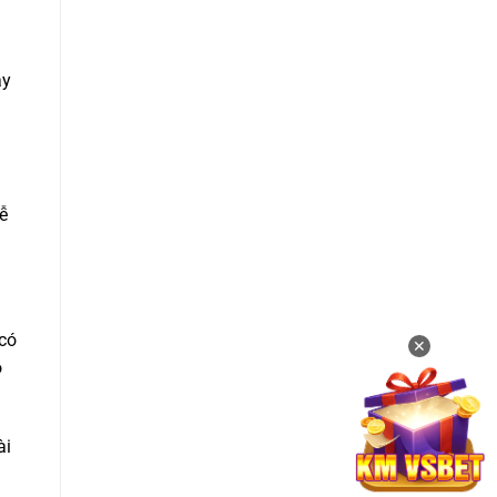
áy
ễ
 có
✕
o
ài